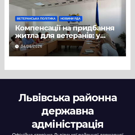
ВЕТЕРАНСЬКА ПОЛІТИКА
НОВИНИ РДА
Компенсації на придбання
житла для ветеранів: у
Львівській РДА розглянули
04/08/2026
нові заяви
Львівська районна
державна
адміністрація