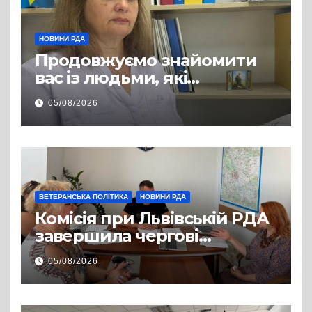
НОВИНИ РДА
Продовжуємо знайомити
вас із людьми, які
допомагають нашим
05/08/2026
захисникам і захисницям
повертатися до цивільного
життя
ВЕТЕРАНСЬКА ПОЛІТИКА
НОВИНИ РДА
Комісія при Львівській РДА
завершила чергові
співбесіди та
05/08/2026
рекомендувала кандидатів
на посади фахівців із
супроводу