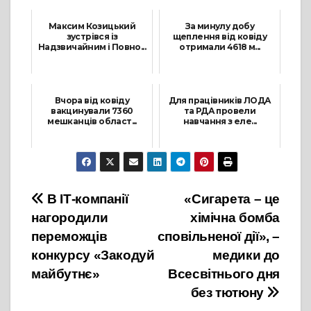
9 Червня, 2021
12 Квітня, 2022
Максим Козицький
За минулу добу
зустрівся із
щеплення від ковіду
Надзвичайним і Повно...
отримали 4618 м...
17 Вересня, 2021
17 Лютого, 2022
Вчора від ковіду
Для працівників ЛОДА
вакцинували 7360
та РДА провели
мешканців област...
навчання з еле...
7 Жовтня, 2021
17 Лютого, 2022
Навігація
В ІТ-компанії
«Сигарета – це
нагородили
хімічна бомба
записів
переможців
сповільненої дії», –
конкурсу «Закодуй
медики до
майбутнє»
Всесвітнього дня
без тютюну