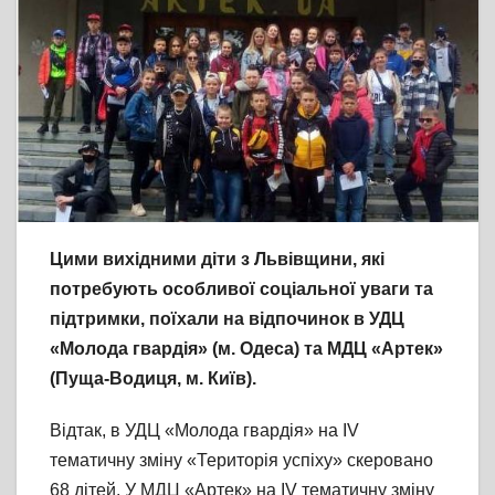
Цими вихідними діти з Львівщини, які
потребують особливої соціальної уваги та
підтримки, поїхали на відпочинок в УДЦ
«Молода гвардія» (м. Одеса) та МДЦ «Артек»
(Пуща-Водиця, м. Київ).
Відтак, в УДЦ «Молода гвардія» на ІV
тематичну зміну «Територія успіху» скеровано
68 дітей. У МДЦ «Артек» на ІV тематичну зміну