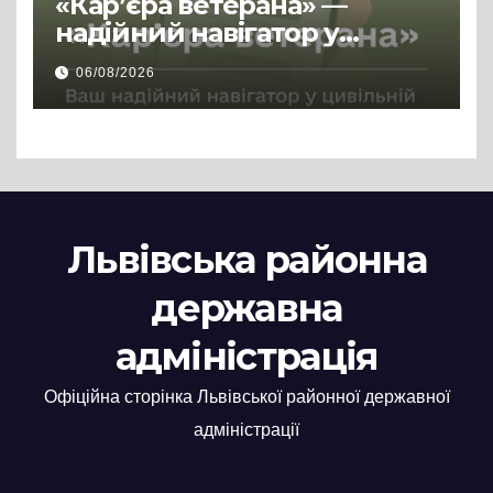
«Кар’єра ветерана» —
надійний навігатор у
цивільній професії
06/08/2026
Львівська районна
державна
адміністрація
Офіційна сторінка Львівської районної державної
адміністрації