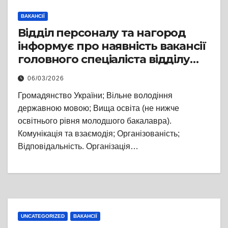
ВАКАНСІЇ
Відділ персоналу та нагород
інформує про наявність вакансії
головного спеціаліста відділу
організаційної роботи апарату
06/03/2026
Львівської районної державної
Громадянство України; Вільне володіння
адміністрації
державною мовою; Вища освіта (не нижче
освітнього рівня молодшого бакалавра).
Комунікація та взаємодія; Організованість;
Відповідальність. Організація…
UNCATEGORIZED
ВАКАНСІЇ