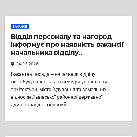
ВАКАНСІЇ
Відділ персоналу та нагород
інформує про наявність вакансії
начальника відділу
містобудування та архітектури
06/03/2026
управління архітектури,
Вакантна посада – начальник відділу
містобудування та земельних
містобудування та архітектури управління
відносин Львівської районної
архітектури, містобудування та земельних
державної адміністрації –
відносин Львівської районної державної
головного архітектора району
адміністрації – головний…