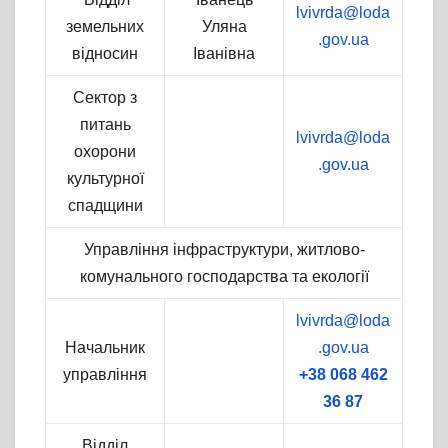
lvivrda@loda
земельних
Уляна
.gov.ua
відносин
Іванівна
Сектор з
питань
lvivrda@loda
охорони
.gov.ua
культурної
спадщини
Управління інфраструктури, житлово-
комунального господарства та екології
lvivrda@loda
Начальник
.gov.ua
управління
+38 068 462
36 87
Відділ