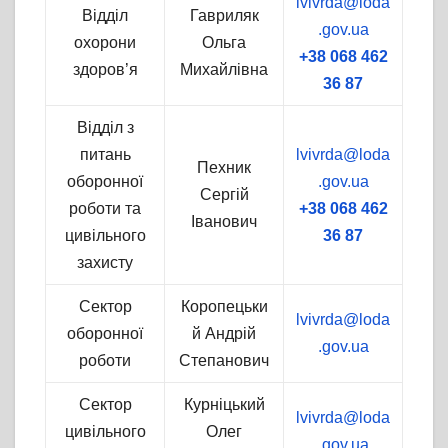
lvivrda@loda
Відділ
Гавриляк
.gov.ua
охорони
Ольга
+38 068 462
здоров’я
Михайлівна
36 87
Відділ з
питань
lvivrda@loda
Пехник
оборонної
.gov.ua
Сергій
роботи та
+38 068 462
Іванович
цивільного
36 87
захисту
Сектор
Коропецьки
lvivrda@loda
оборонної
й Андрій
.gov.ua
роботи
Степанович
Сектор
Курніцький
lvivrda@loda
цивільного
Олег
.gov.ua