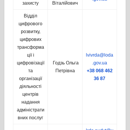
захисту
Віталійович
Відділ
цифрового
розвитку,
цифрових
трансформа
ції і
lvivrda@loda
цифровізації
Годзь Ольга
.gov.ua
та
Петрівна
+38 068 462
організації
36 87
діяльності
центрів
надання
адміністрати
вних послуг