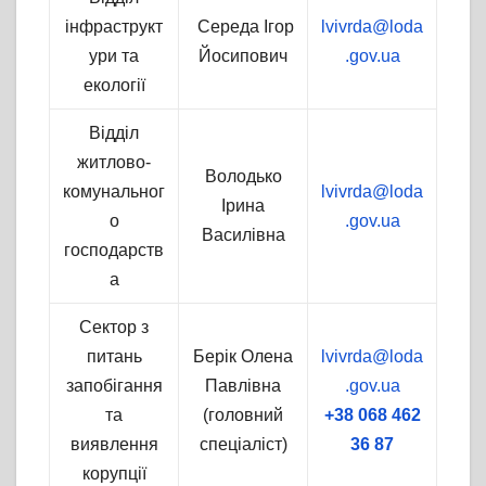
інфраструкт
Середа Ігор
lvivrda@loda
ури та
Йосипович
.gov.ua
екології
Відділ
житлово-
Володько
комунальног
lvivrda@loda
Ірина
о
.gov.ua
Василівна
господарств
а
Сектор з
питань
Берік Олена
lvivrda@loda
запобігання
Павлівна
.gov.ua
та
(головний
+38 068 462
виявлення
спеціаліст)
36 87
корупції