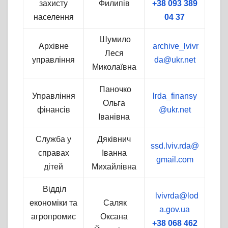
захисту
Филипів
+38 093 389
населення
04 37
Шумило
Архівне
archive_lvivr
Леся
управління
da@ukr.net
Миколаївна
Паночко
Управління
lrda_finansy
Ольга
фінансів
@ukr.net
Іванівна
Служба у
Дяківнич
ssd.lviv.rda@
справах
Іванна
gmail.com
дітей
Михайлівна
Відділ
lvivrda@lod
економіки та
Саляк
a.gov.ua
агропромис
Оксана
+38 068 462