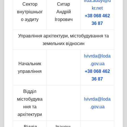
lrda.audyt@u
Сектор
Ситар
kr.net
внутрішньог
Андрій
+38 068 462
о аудиту
Ігорович
36 87
Управління архітектури, містобудування та
земельних відносин
lvivrda@loda
Начальник
.gov.ua
управління
+38 068 462
36 87
Відділ
містобудува
lvivrda@loda
ння та
.gov.ua
архітектури
Відділ
Іванець