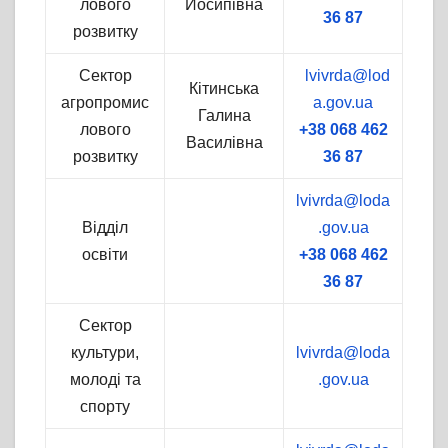
лового
Йосипівна
36 87
розвитку
Сектор
lvivrda@lod
Кітинська
агропромис
a.gov.ua
Галина
лового
+38 068 462
Василівна
розвитку
36 87
lvivrda@loda
Відділ
.gov.ua
освіти
+38 068 462
36 87
Сектор
культури,
lvivrda@loda
молоді та
.gov.ua
спорту