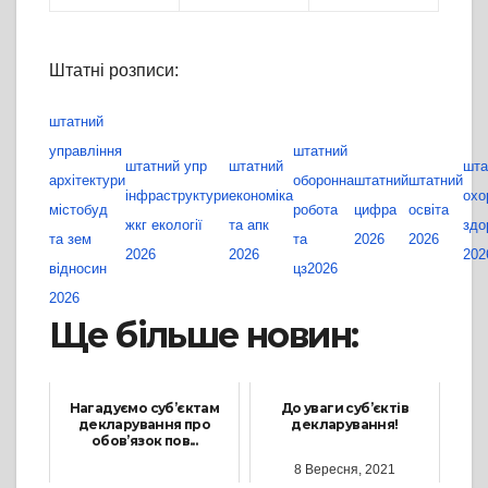
Штатні розписи:
штатний
управління
штатний
штатний упр
штатний
шта
архітектури
оборонна
штатний
штатний
інфраструктури
економіка
охо
містобуд
робота
цифра
освіта
жкг екології
та апк
здо
та зем
та
2026
2026
2026
2026
202
відносин
цз2026
2026
Ще більше новин:
Нагадуємо суб’єктам
До уваги суб’єктів
декларування про
декларування!
обов’язок пов...
8 Вересня, 2021
19 Серпня, 2021