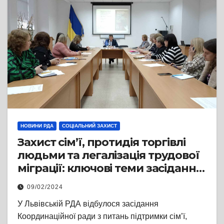
НОВИНИ РДА
СОЦІАЛЬНИЙ ЗАХИСТ
Захист сім’ї, протидія торгівлі
людьми та легалізація трудової
міграції: ключові теми засідання
Координаційної ради
09/02/2024
У Львівській РДА відбулося засідання
Координаційної ради з питань підтримки сім’ї,