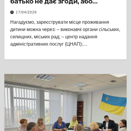
батько не дає згоди, або
знаходиться за кордоном і з ним
17/04/2026
втрачені всі контакти
Нагадуємо, зареєструвати місце проживання
дитини можна через: – виконавчі органи сільських,
селищних, міських рад; – центр надання
адміністративних послуг (ЦНАП);…