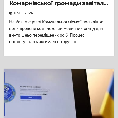
Комарнівської громади завітала
команда медиків Шпиталю
07/05/2026
Шептицького
На базі місцевої Комунальної міської поліклініки
вони провели комплексний медичний огляд для
внутрішньо переміщених осіб. Процес
організували максимально зручно: –…