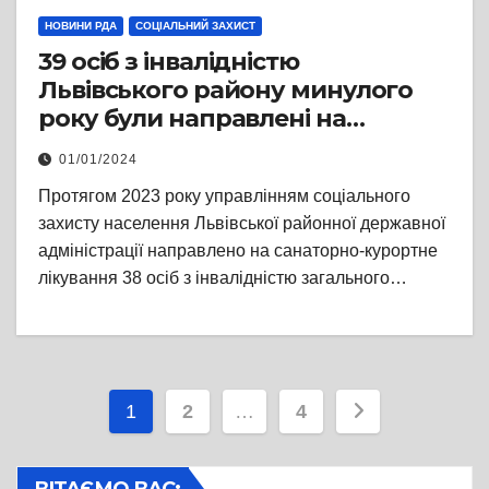
НОВИНИ РДА
СОЦІАЛЬНИЙ ЗАХИСТ
39 осіб з інвалідністю
Львівського району минулого
року були направлені на
санаторно-курортне лікування
01/01/2024
Протягом 2023 року управлінням соціального
захисту населення Львівської районної державної
адміністрації направлено на санаторно-курортне
лікування 38 осіб з інвалідністю загального…
Пагінація
1
2
…
4
записів