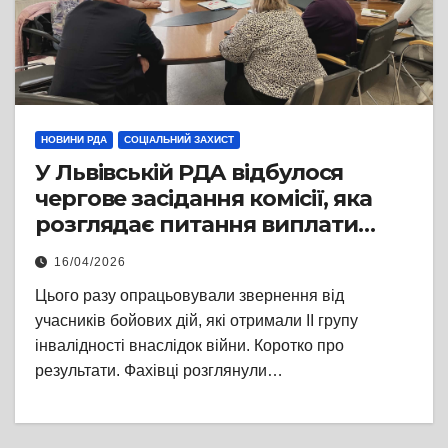
НОВИНИ РДА
СОЦІАЛЬНИЙ ЗАХИСТ
У Львівській РДА відбулося
чергове засідання комісії, яка
розглядає питання виплати
грошових компенсацій на
16/04/2026
купівлю житла
Цього разу опрацьовували звернення від
учасників бойових дій, які отримали II групу
інвалідності внаслідок війни. Коротко про
результати. Фахівці розглянули…