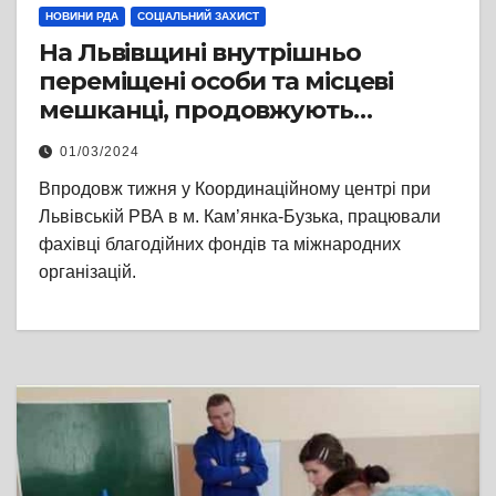
НОВИНИ РДА
СОЦІАЛЬНИЙ ЗАХИСТ
На Львівщині внутрішньо
переміщені особи та місцеві
мешканці, продовжують
отримувати безкоштовну
01/03/2024
допомогу та підтримку
Впродовж тижня у Координаційному центрі при
Львівській РВА в м. Кам’янка-Бузька, працювали
фахівці благодійних фондів та міжнародних
організацій.