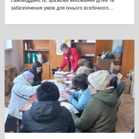
самовідданість, зразкове виховання дітей та
забезпечення умов для їхнього всебічного…