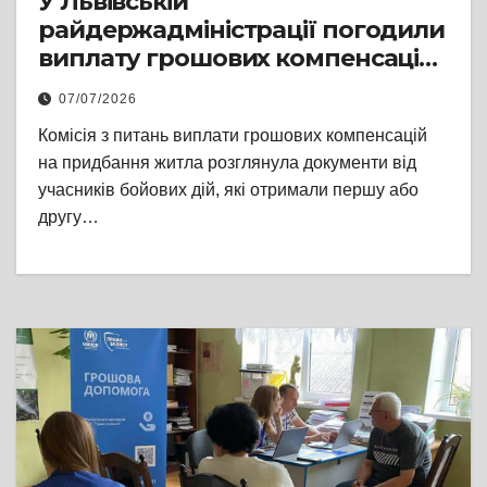
У Львівській
райдержадміністрації погодили
виплату грошових компенсацій
на придбання житла для восьми
07/07/2026
ветеранів
Комісія з питань виплати грошових компенсацій
на придбання житла розглянула документи від
учасників бойових дій, які отримали першу або
другу…