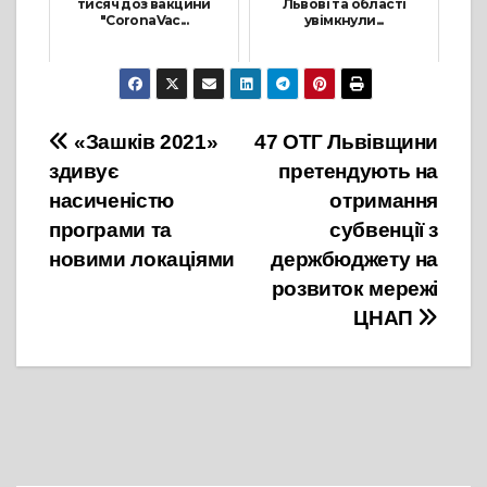
тисяч доз вакцини
Львові та області
"CoronaVac...
увімкнули...
25 Листопада, 2021
24 Лютого, 2022
Навігація
«Зашків 2021»
47 ОТГ Львівщини
здивує
претендують на
записів
насиченістю
отримання
програми та
субвенції з
новими локаціями
держбюджету на
розвиток мережі
ЦНАП