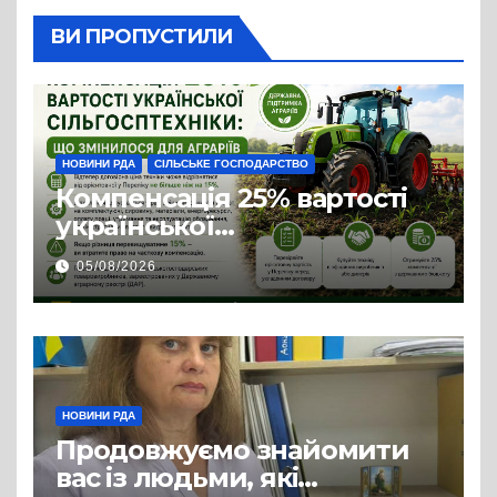
ВИ ПРОПУСТИЛИ
НОВИНИ РДА
СІЛЬСЬКЕ ГОСПОДАРСТВО
Компенсація 25% вартості
української
сільгосптехніки: що
05/08/2026
змінилося для аграріїв
НОВИНИ РДА
Продовжуємо знайомити
вас із людьми, які