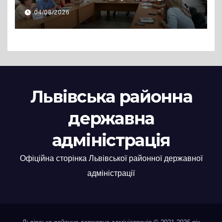
Львівській РДА розглянули
04/08/2026
нові заяви
Львівська районна
державна
адміністрація
Офіційна сторінка Львівської районної державної
адміністрації