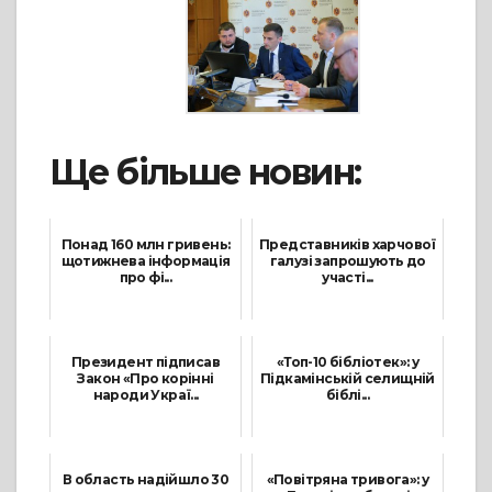
Ще більше новин:
Понад 160 млн гривень:
Представників харчової
щотижнева інформація
галузі запрошують до
про фі...
участі...
14 Серпня, 2021
24 Травня, 2021
Президент підписав
«Топ-10 бібліотек»: у
Закон «Про корінні
Підкамінській селищній
народи Украї...
біблі...
22 Липня, 2021
7 Вересня, 2021
В область надійшло 30
«Повітряна тривога»: у