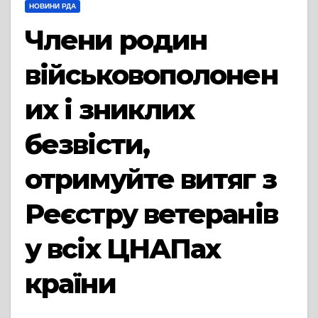
НОВИНИ РДА
Члени родин
військовополонен
их і зниклих
безвісти,
отримуйте витяг з
Реєстру ветеранів
у всіх ЦНАПах
країни