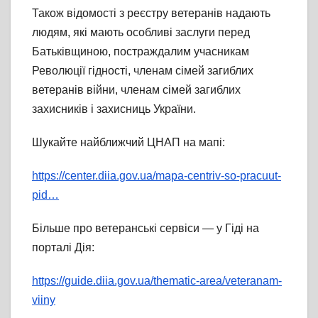
Також відомості з реєстру ветеранів надають
людям, які мають особливі заслуги перед
Батьківщиною, постраждалим учасникам
Революції гідності, членам сімей загиблих
ветеранів війни, членам сімей загиблих
захисників і захисниць України.
Шукайте найближчий ЦНАП на мапі:
https://center.diia.gov.ua/mapa-centriv-so-pracuut-
pid…
Більше про ветеранські сервіси — у Гіді на
порталі Дія:
https://guide.diia.gov.ua/thematic-area/veteranam-
viiny