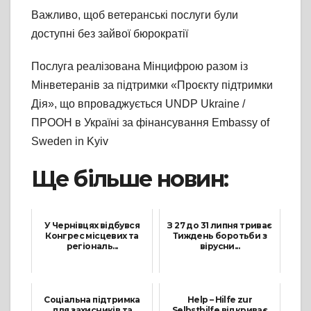
Важливо, щоб ветеранські послуги були
доступні без зайвої бюрократії
Послуга реалізована Мінцифрою разом із
Мінветеранів за підтримки «Проєкту підтримки
Дія», що впроваджується UNDP Ukraine /
ПРООН в Україні за фінансування Embassy of
Sweden in Kyiv
Ще більше новин:
У Чернівцях відбувся
З 27 до 31 липня триває
Конгрес місцевих та
Тиждень боротьби з
регіональ...
вірусни...
13 Квітня, 2024
29 Липня, 2026
Соціальна підтримка
Help – Hilfe zur
для захисників та
Selbsthilfe відкриває