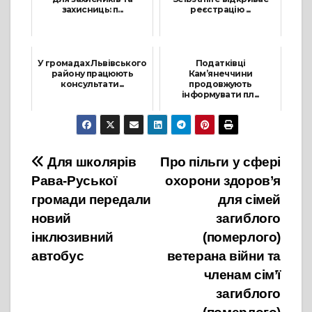
захисниць: п...
реєстрацію ...
9 Грудня, 2024
27 Лютого, 2025
У громадах Львівського
Податківці
району працюють
Кам’янеччини
консультати...
продовжують
інформувати пл...
9 Вересня, 2022
1 Червня, 2023
Навігація
Для школярів
Про пільги у сфері
Рава-Руської
охорони здоров’я
записів
громади передали
для сімей
новий
загиблого
інклюзивний
(померлого)
автобус
ветерана війни та
членам сім’ї
загиблого