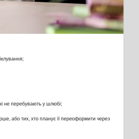
піклування;
кі не перебувають у шлюбі;
рше, або тих, хто планує її переоформити через