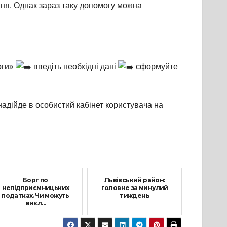
ння. Однак зараз таку допомогу можна
оги»
введіть необхідні дані
сформуйте
дійде в особистий кабінет користувача на
Борг по
Львівський район:
непідприємницьких
головне за минулий
податках. Чи можуть
тиждень
викл...
15 Серпня, 2023
12 Січня, 2022