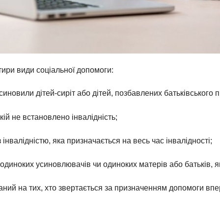
тири види соціальної допомоги:
усиновили дітей-сиріт або дітей, позбавлених батьківського 
ій не встановлено інвалідність;
 інвалідністю, яка призначається на весь час інвалідності;
 одиноких усиновлювачів чи одиноких матерів або батьків, я
ваний на тих, хто звертається за призначенням допомоги впе