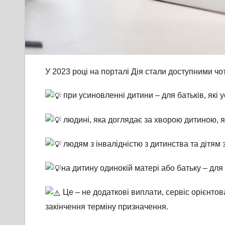
У 2023 році на порталі Дія стали доступними чо
при усиновленні дитини – для батьків, які 
людині, яка доглядає за хворою дитиною, як
людям з інвалідністю з дитинства та дітям з
на дитину одинокій матері або батьку – для
Це – не додаткові виплати, сервіс орієнто
закінчення терміну призначення.