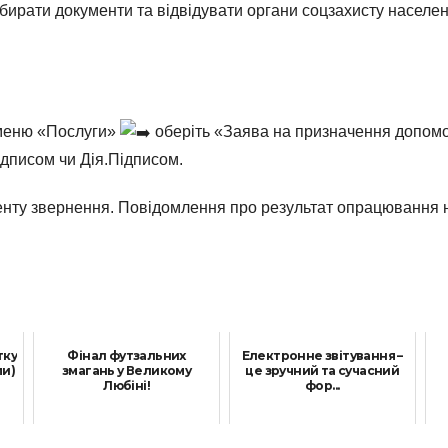
бирати документи та відвідувати органи соцзахисту населе
 меню «Послуги»
оберіть «Заява на призначення допом
ідписом чи Дія.Підписом.
нту звернення. Повідомлення про результат опрацювання на
тку
Фінал футзальних
Електронне звітування –
пи)
змагань у Великому
це зручний та сучасний
Любіні!
фор...
15 Травня, 2024
18 Квітня, 2023