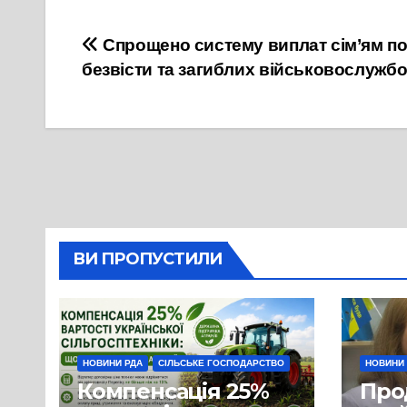
Навігація
Спрощено систему виплат сім’ям по
безвісти та загиблих військовослужбо
записів
ВИ ПРОПУСТИЛИ
НОВИНИ РДА
СІЛЬСЬКЕ ГОСПОДАРСТВО
НОВИНИ
Компенсація 25%
Про