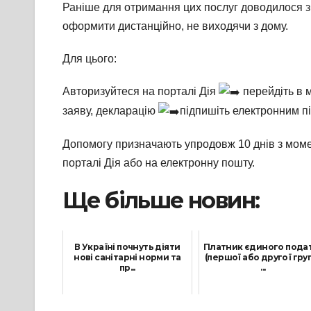
Раніше для отримання цих послуг доводилося з
оформити дистанційно, не виходячи з дому.
Для цього:
Авторизуйтеся на порталі Дія
перейдіть в
заяву, декларацію
підпишіть електронним п
Допомогу призначають упродовж 10 днів з моме
порталі Дія або на електронну пошту.
Ще більше новин:
В Україні почнуть діяти
Платник єдиного пода
нові санітарні норми та
(першої або другої гру
пр...
...
28 Серпня, 2023
18 Березня, 2024