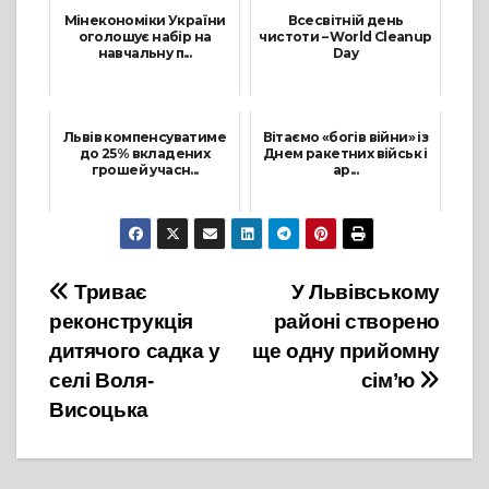
Мінекономіки України
Всесвітній день
оголошує набір на
чистоти – World Cleanup
навчальну п...
Day
9 Вересня, 2024
13 Вересня, 2021
Львів компенсуватиме
Вітаємо «богів війни» із
до 25% вкладених
Днем ракетних військ і
грошей учасн...
ар...
31 Серпня, 2023
3 Листопада, 2022
Навігація
Триває
У Львівському
реконструкція
районі створено
записів
дитячого садка у
ще одну прийомну
селі Воля-
сім’ю
Висоцька