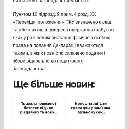
визначених законодавством межах.
Пунктом 10 підрозд. 9 прим. 4 розд. XX
«Перехідні положення» ПКУ визначено склад
та обсяг активів, джерела одержання (набуття)
яких у разі невикористання фізичною особою
права на подання Декларації вважаються
такими, з яких повністю сплачено податки і
збори відповідно до податкового
законодавства.
Ще більше новин:
Правила пожежної
Консультації для
безпеки під час
громадян: у Кам’янка-
різдвяних та ново...
Бузькому сек...
8 Грудня, 2025
16 Лютого, 2026