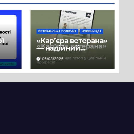
ВЕТЕРАНСЬКА ПОЛІТИКА
НОВИНИ РДА
ої
«Кар’єра ветерана»
— надійний
де
навігатор у
06/08/2026
цивільній професії