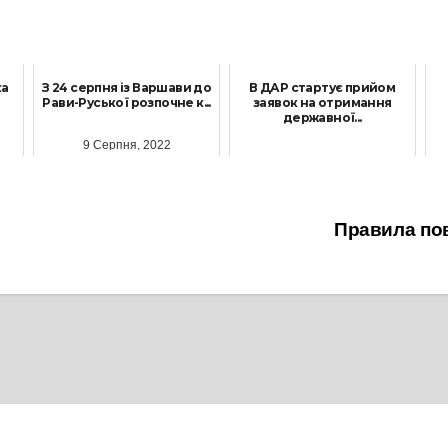
ка
З 24 серпня із Варшави до
В ДАР стартує прийом
Рави-Руської розпочне к...
заявок на отримання
державної...
9 Серпня, 2022
2 Жовтня, 2025
Правила пов