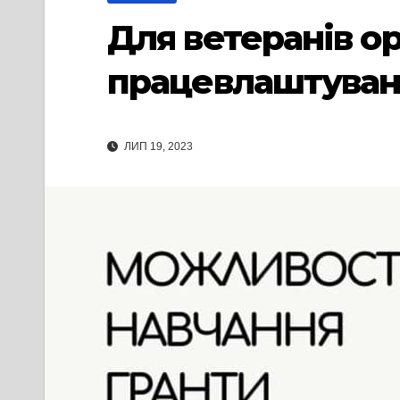
Для ветеранів ор
працевлаштуванн
ЛИП 19, 2023