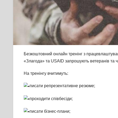
Безкоштовний онлайн тренінг з працевлаштуван
«Злагода» та USAID запрошують ветеранів та чле
На тренінгу вчитимуть:
писати репрезентативне резюме;
проходити співбесіди;
писати бізнес-плани;