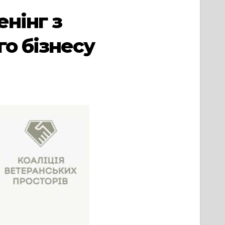
енінг з
о бізнесу