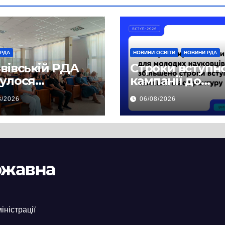
 РДА
НОВИНИ ОСВІТИ
НОВИНИ РДА
ьвівській РДА
Строки вступн
булося
кампанії до
чання,
аспірантури бу
8/2026
06/08/2026
свячене
продовжено
ектам
езпечення
ва на доступ до
лічної
ржавна
ормації
іністрації