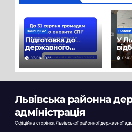
НОВИНИ РДА
НОВИНИ
Підготовка до
У Л
державного
від
фінансування на
нав
07/08/2026
06/0
2027 рік уже
при
триває
асп
заб
пра
пуб
Львівська районна де
інф
адміністрація
Офіційна сторінка Львівської районної державної адм