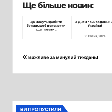
Ще більше новин:
Що можуть зробити
З Днем прикордонни
батьки, щоб допомогти
України!
адаптувати...
30 Квітня, 2024
2 Вересня, 2024
Навігація
Важливе за минулий тиждень!
записів
ВИ ПРОПУСТИЛИ