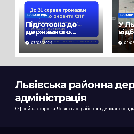
НОВИНИ РДА
НОВИНИ
Підготовка до
У Л
державного
від
фінансування на
нав
07/08/2026
06/0
2027 рік уже
при
триває
асп
заб
пра
пуб
Львівська районна де
інф
адміністрація
Офіційна сторінка Львівської районної державної адм