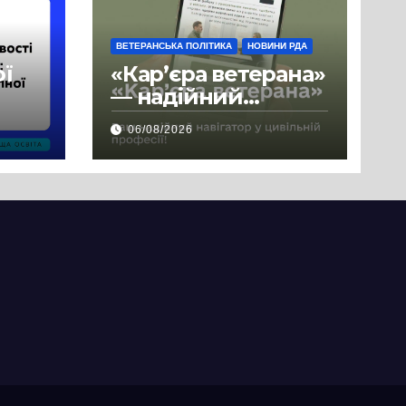
ВЕТЕРАНСЬКА ПОЛІТИКА
НОВИНИ РДА
ої
«Кар’єра ветерана»
— надійний
де
навігатор у
06/08/2026
цивільній професії