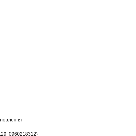
иновлення
129; 0960218312)