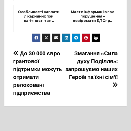
23 Листопада, 2022
21 Листопада, 2024
Особливості виплати
Маєте інформацію про
лікарняних при
порушення –
вагітності та п...
повідомити ДПС пр...
18 Січня, 2024
7 Березня, 2023
Навігація
До 30 000 євро
Змагання «Сила
грантової
духу Поділля»:
записів
підтримки можуть
запрошуємо наших
отримати
Героїв та їхні сім’ї!
релоковані
підприємства