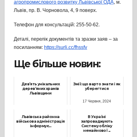
агропромислового розвитку Львівської ОДА
, м.
Львів, пр. В. Чорновола, 4, 9 поверх.
Телефон для консультацій: 255-50-62.
Деталі, перелік документів та зразки заяв – за
посиланням:
https://surli.cc/fhssfv
Ще більше новин:
Дев’ять унікальних
Змії: що варто знати і як
дерев’яних храмів
уберегтися
Львівщини
17 Червня, 2024
28 Січня, 2022
Львівська районна
В Україні
військова адміністрація
запроваджують
інформує...
Систему обліку
немайнової ...