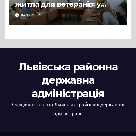
житла для ветеранів: у
Львівській РДА розглянули
04/08/2026
нові заяви
Львівська районна
державна
адміністрація
Офіційна сторінка Львівської районної державної
адміністрації