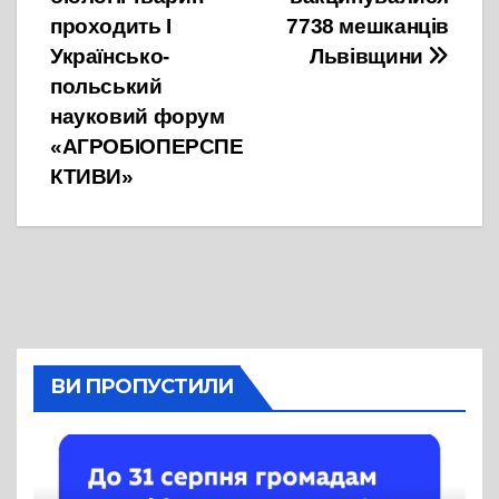
записів
проходить І
7738 мешканців
Українсько-
Львівщини
польський
науковий форум
«АГРОБІОПЕРСПЕ
КТИВИ»
ВИ ПРОПУСТИЛИ