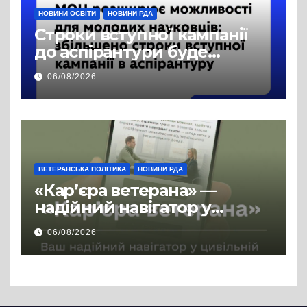
НОВИНИ ОСВІТИ
НОВИНИ РДА
Строки вступної кампанії
до аспірантури буде
продовжено
06/08/2026
ВЕТЕРАНСЬКА ПОЛІТИКА
НОВИНИ РДА
«Кар’єра ветерана» —
надійний навігатор у
цивільній професії
06/08/2026