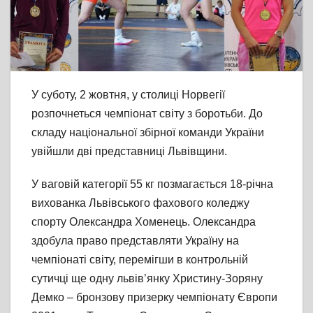
У суботу, 2 жовтня, у столиці Норвегії
розпочнеться чемпіонат світу з боротьби. До
складу національної збірної команди України
увійшли дві представниці Львівщини.
У ваговій категорії 55 кг позмагається 18-річна
вихованка Львівського фахового коледжу
спорту Олександра Хоменець. Олександра
здобула право представляти Україну на
чемпіонаті світу, перемігши в контрольній
сутичці ще одну львів’янку Христину-Зоряну
Демко – бронзову призерку чемпіонату Європи