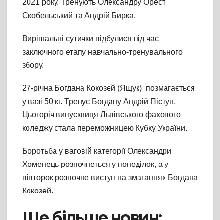
2021 року. Тренують Олександру Орест
Скобельський та Андрій Бирка.
Вирішальні сутички відбулися під час
заключного етапу навчально-тренувального
збору.
27-річна Богдана Кокозей (Ящук) позмагається
у вазі 50 кг. Тренує Богдану Андрій Пістун.
Цьогоріч випускниця Львівського фахового
коледжу стала переможницею Кубку України.
Боротьба у ваговій категорії Олександри
Хоменець розпочнеться у понеділок, а у
вівторок розпочне виступ на змаганнях Богдана
Кокозей.
Ще більше новин: