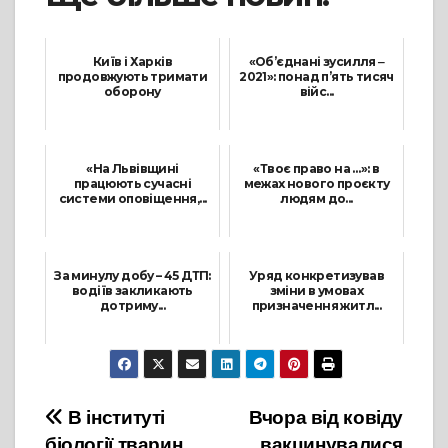
Київ і Харків
«Об’єднані зусилля ‒
продовжують тримати
2021»: понад п’ять тисяч
оборону
війс...
27 Лютого, 2022
28 Вересня, 2021
«На Львівщині
«Твоє право на …»: в
працюють сучасні
межах нового проєкту
системи оповіщення,...
людям до...
16 Лютого, 2022
5 Серпня, 2021
За минулу добу – 45 ДТП:
Уряд конкретизував
водіїв закликають
зміни в умовах
дотриму...
призначення житл...
24 Травня, 2021
19 Травня, 2021
Навігація
В інституті
Вчора від ковіду
біології тварин
вакцинувалися