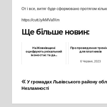
От і все, витяг буде сформовано протягом кіль
https://cutt.ly/kMVafXm
Ще більше новин:
На Жовківщині
Про проведення трені
оцифрують унікальний
для платників
іконостас та да...
6 Червня, 2023
25 Липня, 2023
Навігація
У громадах Львівського району об
Незламності
записів