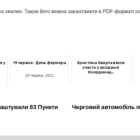
кох хвилин. Також його можна завантажити в PDF-форматі на
нгу
19 червня - День фермера
Христина Замула взяла
участь у засіданні
Координац...
19 Червня, 2021
15 Серпня, 2023
лаштували 83 Пункти
Черговий автомобіль п