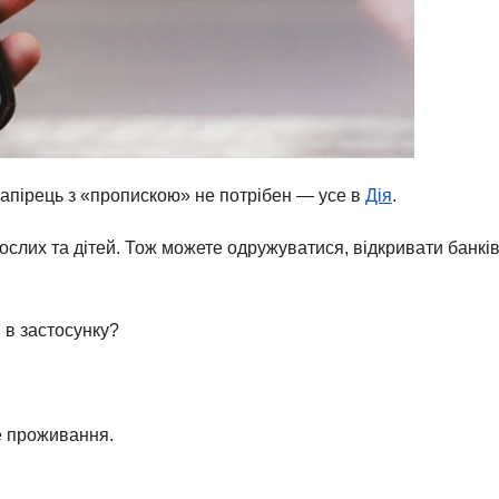
папірець з «пропискою» не потрібен — усе в
Дія
.
слих та дітей. Тож можете одружуватися, відкривати банків
 в застосунку?
це проживання.