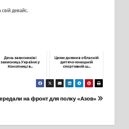
 свій девайс.
День захисників і
Цими днями в обласній
захисниць України: у
дитячо-юнацькій
Конопниці в...
спортивній ш...
15 Жовтня, 2021
25 Квітня, 2026
ередали на фронт для полку «Азов»