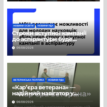
публічної інформації
НОВИНИ ОСВІТИ
НОВИНИ РДА
Строки вступної кампанії
до аспірантури буде
продовжено
06/08/2026
ВЕТЕРАНСЬКА ПОЛІТИКА
НОВИНИ РДА
«Кар’єра ветерана» —
надійний навігатор у
цивільній професії
06/08/2026