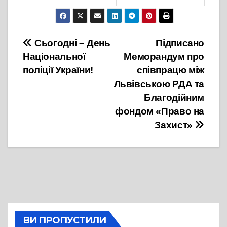
10 Серпня, 2023
18 Серпня, 2022
Навігація
Сьогодні – День
Підписано
Національної
Меморандум про
записів
поліції України!
співпрацю між
Львівською РДА та
Благодійним
фондом «Право на
Захист»
ВИ ПРОПУСТИЛИ