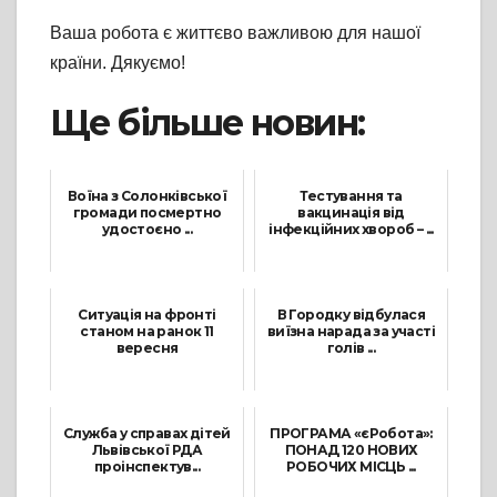
Ваша робота є життєво важливою для нашої
країни. Дякуємо!
Ще більше новин:
Воїна з Солонківської
Тестування та
громади посмертно
вакцинація від
удостоєно ...
інфекційних хвороб – ...
1 Жовтня, 2025
27 Жовтня, 2022
Ситуація на фронті
В Городку відбулася
станом на ранок 11
виїзна нарада за участі
вересня
голів ...
11 Вересня, 2022
1 Серпня, 2023
Служба у справах дітей
ПРОГРАМА «єРобота»:
Львівської РДА
ПОНАД 120 НОВИХ
проінспектув...
РОБОЧИХ МІСЦЬ ...