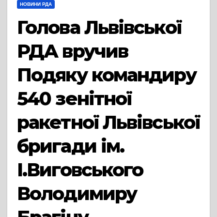
НОВИНИ РДА
Голова Львівської
РДА вручив
Подяку командиру
540 зенітної
ракетної Львівської
бригади ім.
І.Виговського
Володимиру