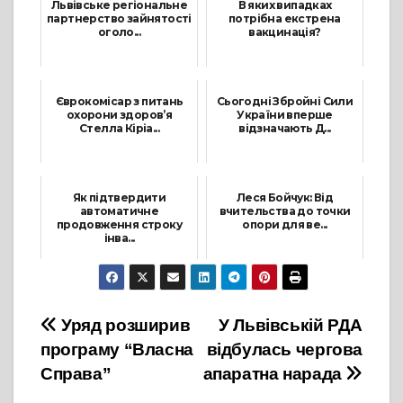
Львівське регіональне
В яких випадках
партнерство зайнятості
потрібна екстрена
оголо...
вакцинація?
13 Березня, 2023
23 Липня, 2024
Єврокомісар з питань
Сьогодні Збройні Сили
охорони здоров’я
України вперше
Стелла Кіріа...
відзначають Д...
15 Липня, 2022
11 Червня, 2026
Як підтвердити
Леся Бойчук: Від
автоматичне
вчительства до точки
продовження строку
опори для ве...
інва...
15 Квітня, 2026
11 Лютого, 2025
Навігація
Уряд розширив
У Львівській РДА
програму “Власна
відбулась чергова
записів
Справа”
апаратна нарада