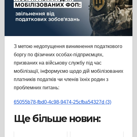
З метою недопущення виникнення податкового
боргу по фізичних особах-підприємцях,
призваних на військову службу під час
мобілізації, інформуємо щодо дій мобілізованих
платників податків чи членів їхніх родин з
проблемних питань:
65055b78-fbd0-4c98-9474-25cfba54327d (3)
Ще більше новин: