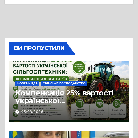
ВИ ПРОПУСТИЛИ
НОВИНИ РДА
СІЛЬСЬКЕ ГОСПОДАРСТВО
Компенсація 25% вартості
української
сільгосптехніки: що
05/08/2026
змінилося для аграріїв