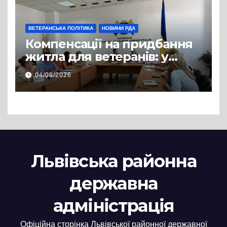
ВЕТЕРАНСЬКА ПОЛІТИКА
НОВИНИ РДА
Компенсації на придбання
житла для ветеранів: у
Львівській РДА розглянули
04/08/2026
нові заяви
Львівська районна
державна
адміністрація
Офіційна сторінка Львівської районної державної