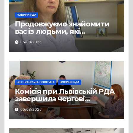
НОВИНИ РДА
Продовжуємо знайомити
вас із людьми, які
допомагають нашим
05/08/2026
захисникам і захисницям
повертатися до цивільного
життя
ВЕТЕРАНСЬКА ПОЛІТИКА
НОВИНИ РДА
Комісія при Львівській РДА
завершила чергові
співбесіди та
05/08/2026
рекомендувала кандидатів
на посади фахівців із
супроводу