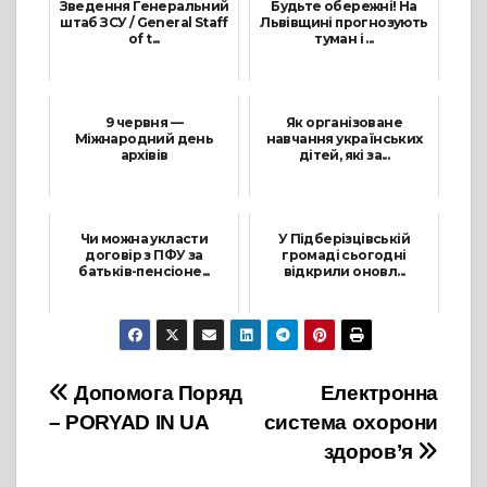
Зведення Генеральний
Будьте обережні! На
штаб ЗСУ / General Staff
Львівщині прогнозують
of t...
туман і ...
16 Червня, 2022
2 Грудня, 2024
9 червня —
Як організоване
Міжнародний день
навчання українських
архівів
дітей, які за...
9 Червня, 2021
8 Вересня, 2023
Чи можна укласти
У Підберізцівській
договір з ПФУ за
громаді сьогодні
батьків-пенсіоне...
відкрили оновл...
3 Березня, 2025
20 Грудня, 2022
Навігація
Допомога Поряд
Електронна
– PORYAD IN UA
система охорони
записів
здоров’я