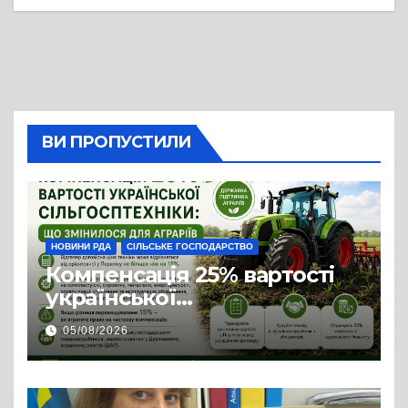
ВИ ПРОПУСТИЛИ
НОВИНИ РДА
СІЛЬСЬКЕ ГОСПОДАРСТВО
Компенсація 25% вартості
української
сільгосптехніки: що
05/08/2026
змінилося для аграріїв