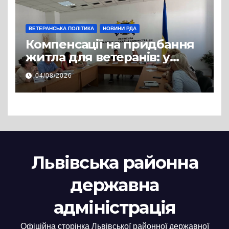
ВЕТЕРАНСЬКА ПОЛІТИКА
НОВИНИ РДА
Компенсації на придбання
житла для ветеранів: у
Львівській РДА розглянули
04/08/2026
нові заяви
Львівська районна
державна
адміністрація
Офіційна сторінка Львівської районної державної