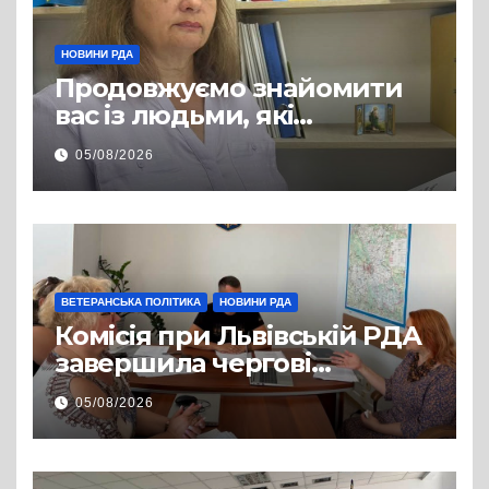
НОВИНИ РДА
Продовжуємо знайомити
вас із людьми, які
допомагають нашим
05/08/2026
захисникам і захисницям
повертатися до цивільного
життя
ВЕТЕРАНСЬКА ПОЛІТИКА
НОВИНИ РДА
Комісія при Львівській РДА
завершила чергові
співбесіди та
05/08/2026
рекомендувала кандидатів
на посади фахівців із
супроводу