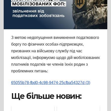
З метою недопущення виникнення податкового
боргу по фізичних особах-підприємцях,
призваних на військову службу під час
мобілізації, інформуємо щодо дій мобілізованих
платників податків чи членів їхніх родин з
проблемних питань:
65055b78-fbd0-4c98-9474-25cfba54327d (3)
Ще більше новин: