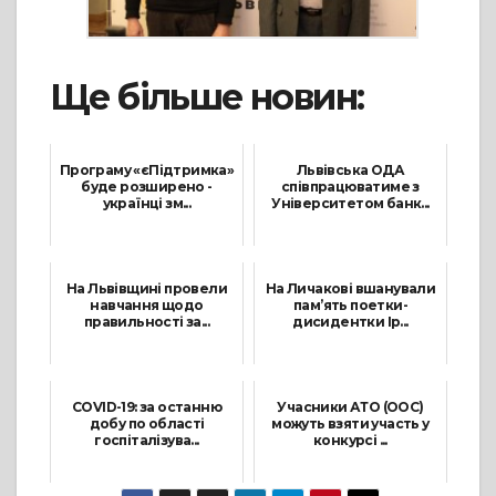
Ще більше новин:
Програму «єПідтримка»
Львівська ОДА
буде розширено -
співпрацюватиме з
українці зм...
Університетом банк...
2 Грудня, 2021
22 Грудня, 2021
На Львівщині провели
На Личакові вшанували
навчання щодо
пам’ять поетки-
правильності за...
дисидентки Ір...
26 Листопада, 2021
31 Липня, 2021
COVID-19: за останню
Учасники АТО (ООС)
добу по області
можуть взяти участь у
госпіталізува...
конкурсі ...
7 Липня, 2021
29 Липня, 2021