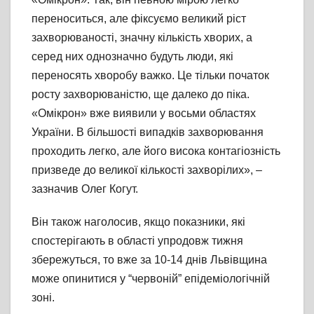
переноситься, але фіксуємо великий ріст
захворюваності, значну кількість хворих, а
серед них однозначно будуть люди, які
переносять хворобу важко. Це тільки початок
росту захворюваністю, ще далеко до піка.
«Омікрон» вже виявили у восьми областях
України. В більшості випадків захворювання
проходить легко, але його висока контагіозність
призведе до великої кількості захворілих», –
зазначив Олег Когут.
Він також наголосив, якщо показники, які
спостерігають в області упродовж тижня
збережуться, то вже за 10-14 днів Львівщина
може опинитися у “червоній” епідеміологічній
зоні.