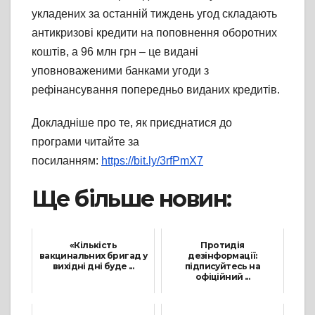
укладених за останній тиждень угод складають
антикризові кредити на поповнення оборотних
коштів, а 96 млн грн – це видані
уповноваженими банками угоди з
рефінансування попередньо виданих кредитів.
Докладніше про те, як приєднатися до
програми читайте за
посиланням:
https://bit.ly/3rfPmX7
Ще більше новин:
«Кількість
Протидія
вакцинальних бригад у
дезінформації:
вихідні дні буде ...
підписуйтесь на
офіційний ...
1 Червня, 2021
1 Березня, 2022