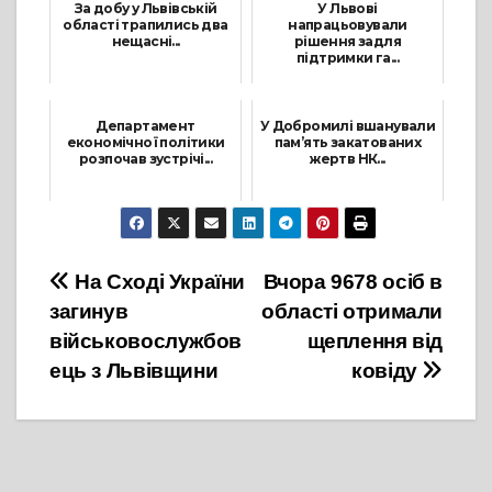
За добу у Львівській
У Львові
області трапились два
напрацьовували
нещасні...
рішення задля
підтримки га...
16 Серпня, 2021
24 Червня, 2021
Департамент
У Добромилі вшанували
економічної політики
пам’ять закатованих
розпочав зустрічі...
жертв НК...
14 Травня, 2021
4 Липня, 2021
Навігація
На Сході України
Вчора 9678 осіб в
загинув
області отримали
записів
військовослужбов
щеплення від
ець з Львівщини
ковіду