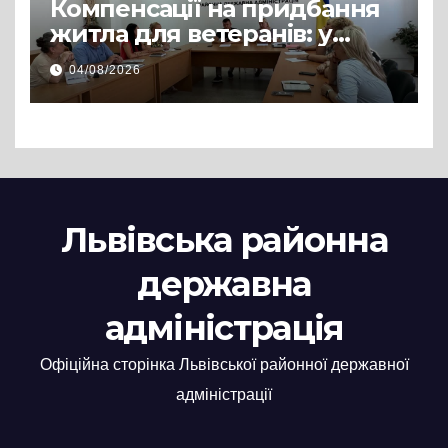
Компенсації на придбання
житла для ветеранів: у
Львівській РДА розглянули
04/08/2026
нові заяви
Львівська районна
державна
адміністрація
Офіційна сторінка Львівської районної державної
адміністрації