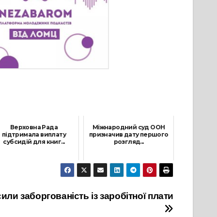
Верховна Рада
Міжнародний суд ООН
підтримала виплату
призначив дату першого
субсидій для книг...
розгляд...
26 Січня, 2022
2 Березня, 2022
или заборгованість із заробітної плати