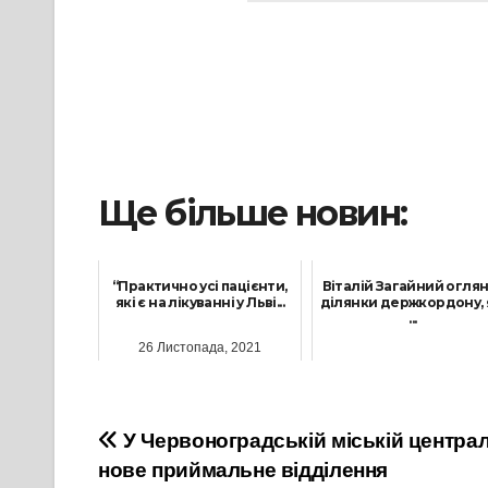
Ще більше новин:
“Практично усі пацієнти,
Віталій Загайний огля
які є на лікуванні у Льві...
ділянки держкордону, 
...
26 Листопада, 2021
23 Липня, 2021
Навігація
У Червоноградській міській централ
нове приймальне відділення