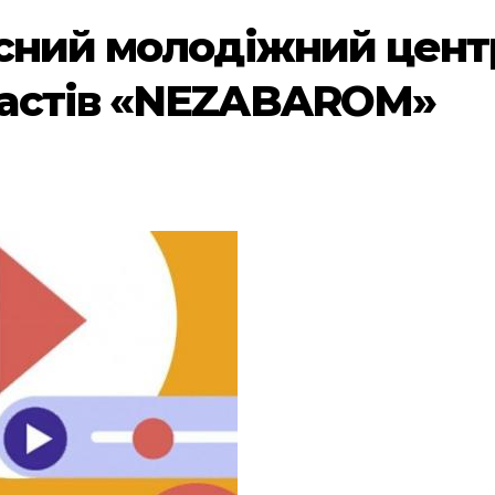
сний молодіжний цент
астів «NEZABAROM»