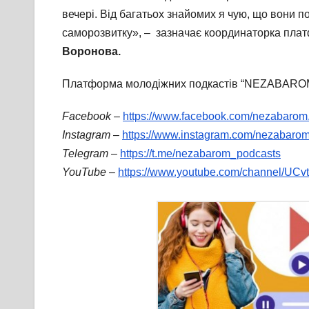
вечері. Від багатьох знайомих я чую, що вони п
саморозвитку», – зазначає координаторка пла
Воронова.
Платформа молодіжних подкастів “NЕZABAROM” 
Facebook
–
https://www.facebook.com/nezabarom
Instagram
–
https://www.instagram.com/nezabarom
Telegram
–
https://t.me/nezabarom_podcasts
YouTube
–
https://www.youtube.com/channel/U