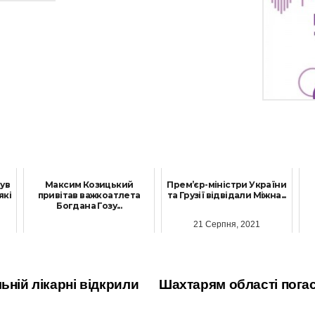
нув
Максим Козицький
Прем’єр-міністри України
які
привітав важкоатлета
та Грузії відвідали Міжна...
Богдана Гозу...
21 Серпня, 2021
4 Червня, 2021
ьній лікарні відкрили
Шахтарям області погас