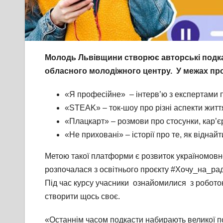
Молодь Львівщини створює авторські подка
обласного молодіжного центру. У межах про
«Я професійне» – інтерв’ю з експертами п
«STEAK» – ток-шоу про різні аспекти житт
«Плацкарт» – розмови про стосунки, кар’єр
«Не приховані» – історії про те, як віднай
Метою такої платформи є розвиток україномовно
розпочалася з освітнього проєкту #Хочу_на_ра
Під час курсу учасники ознайомилися з роботою
створити щось своє.
«Останнім часом подкасти набирають великої по