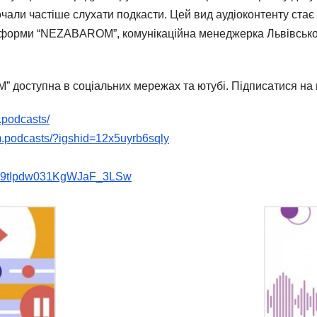
очали частіше слухати подкасти. Цей вид аудіоконтенту стає
тформи “NЕZABAROM”, комунікаційна менеджерка Львівсько
доступна в соціальних мережах та ютубі. Підписатися на 
.podcasts/
.podcasts/?igshid=12x5uyrb6sqly
Cvt9tIpdw031KgWJaF_3LSw