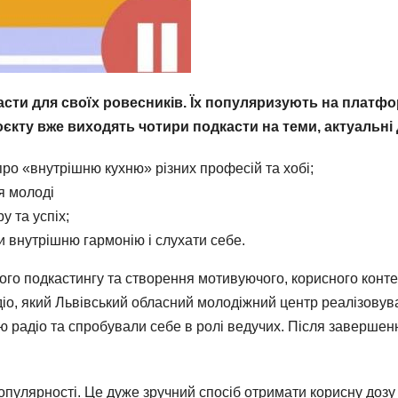
сти для своїх ровесників. Їх популяризують на платф
єкту вже виходять чотири подкасти на теми, актуальні 
ро «внутрішню кухню» різних професій та хобі;
я молоді
у та успіх;
ти внутрішню гармонію і слухати себе.
го подкастингу та створення мотивуючого, корисного конте
діо, який Львівський обласний молодіжний центр реалізову
 радіо та спробували себе в ролі ведучих. Після завершенн
пулярності. Це дуже зручний спосіб отримати корисну дозу 