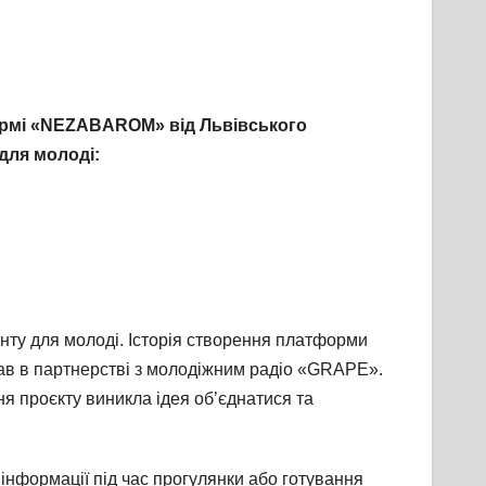
ормі «NЕZABAROM» від Львівського
для молоді:
нту для молоді. Історія створення платформи
вав в партнерстві з молодіжним радіо «GRAPE».
я проєкту виникла ідея об’єднатися та
інформації під час прогулянки або готування