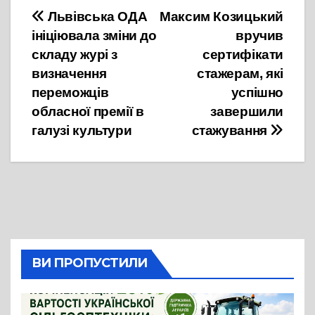
Навігація
Львівська ОДА
Максим Козицький
ініціювала зміни до
вручив
записів
складу журі з
сертифікати
визначення
стажерам, які
переможців
успішно
обласної премії в
завершили
галузі культури
стажування
ВИ ПРОПУСТИЛИ