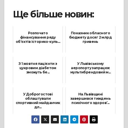
Ще більше новин:
Розпочато
Показник обласного
фінансування ряду
бюджету досяг 2 млрд
об’єктів історико-куль...
гривень
28 Квітня, 2021
20 Серпня, 2021
З 1 жовтня пацієнти з
У Львівському
цукровим діабетом
аеропорту запрацює
зможуть бе...
мультибрендовий м...
13 Серпня, 2021
9 Грудня, 2021
У Доброгостові
На Львівщині
облаштували
завершився тиждень
спортивний майданчик
психічного здоров’...
дл...
12 Жовтня, 2021
29 Жовтня, 2021