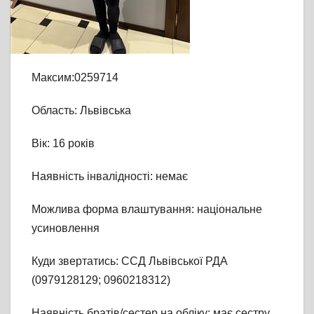
Максим:0259714
Область: Львівська
Вік: 16 років
Наявність інвалідності: немає
Можлива форма влаштування: національне
усиновлення
Куди звертатись: ССД Львівської РДА
(0979128129; 0960218312)
Наявність братів/сестер на обліку: має сестру,