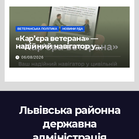
ВЕТЕРАНСЬКА ПОЛІТИКА
НОВИНИ РДА
«Кар’єра ветерана» —
надійний навігатор у
цивільній професії
06/08/2026
Львівська районна
державна
адміністрація