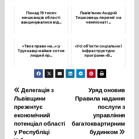
10 Червня, 2021
11 Лютого, 2022
Понад 19 тисяч
Львів’янин Андрій
мешканців області
Тишковець переміг на
вакцинувалися від...
чемпіонаті ...
27 Жовтня, 2021
13 Вересня, 2021
«Твоє право на…»: у
«Усі об’єкти соціальної
Трускавці майже сотня
інфраструктури
людей пр...
програми «В...
7 Вересня, 2021
10 Червня, 2021
Навігація
Делегація з
Уряд оновив
Львівщини
Правила надання
записів
презентує
послуги з
економічний
управління
потенціал області
багатоквартирним
у Республіці
будинком