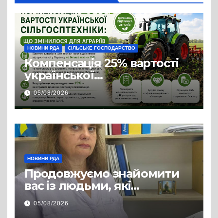
НОВИНИ РДА
СІЛЬСЬКЕ ГОСПОДАРСТВО
Компенсація 25% вартості
української
сільгосптехніки: що
05/08/2026
змінилося для аграріїв
НОВИНИ РДА
Продовжуємо знайомити
вас із людьми, які
допомагають нашим
05/08/2026
захисникам і захисницям