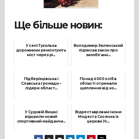
Ще більше новин:
У селі Тухолька
Володимир Зеленський
дорожники ремонтують
підписав закон про
міст через рі...
запобіганн...
28 Жовтня, 2021
7 Жовтня, 2021
Підберізцівська і
Понад 4000 осіб в
Славська громади –
області отримали
лідери област...
щеплення від ко...
19 Травня, 2021
12 Вересня, 2021
У Судовій Вишні
Відреставровані ікони
відкрили новий
Модеста Сосенка із
спортивний майданчи...
церкви Ус...
30 Жовтня, 2021
23 Липня, 2021