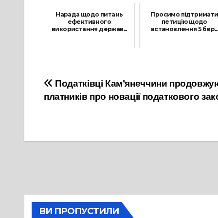
Нарада щодо питань
Просимо підтримат
ефективного
петицію щодо
використання держав...
встановлення 5 бер..
28 Липня, 2021
17 Вересня, 2024
Навігація
Податківці Кам’янеччини продовжу
платників про новації податкового за
записів
ВИ ПРОПУСТИЛИ