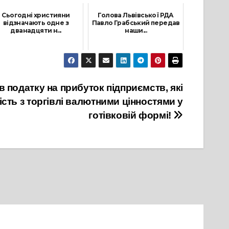
Сьогодні християни
Голова Львівської РДА
відзначають одне з
Павло Грабський передав
дванадцяти н...
наши...
2 Лютого, 2025
25 Червня, 2026
в податку на прибуток підприємств, які
сть з торгівлі валютними цінностями у
готівковій формі!