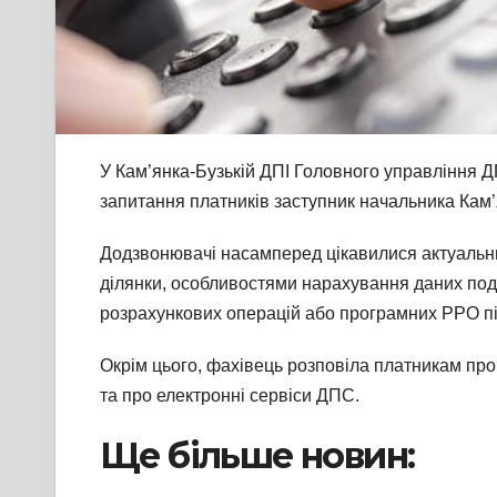
У Кам’янка-Бузькій ДПІ Головного управління ДП
запитання платників заступник начальника Кам
Додзвонювачі насамперед цікавилися актуальни
ділянки, особливостями нарахування даних пода
розрахункових операцій або програмних РРО під 
Окрім цього, фахівець розповіла платникам пр
та про електронні сервіси ДПС.
Ще більше новин: