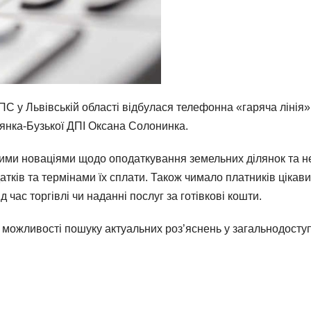
С у Львівській області відбулася телефонна «гаряча лінія» 
’янка-Бузької ДПІ Оксана Солонинка.
ми новаціями щодо оподаткування земельних ділянок та не
тків та термінами їх сплати. Також чимало платників ціка
час торгівлі чи наданні послуг за готівкові кошти.
о можливості пошуку актуальних роз’яснень у загальнодост