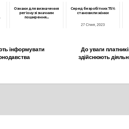
и
Ознаки для визначення
Серед безробітних 75%
регіону зі значним
становили жінки
.
поширення...
27 Січня, 2023
25 Жовтня, 2021
ють інформувати
До уваги платникі
конодавства
здійснюють діяльні