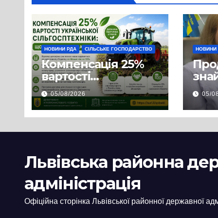
НОВИНИ РДА
СІЛЬСЬКЕ ГОСПОДАРСТВО
НОВИНИ
Компенсація 25%
Про
вартості
знай
української
люд
05/08/2026
05/0
сільгосптехніки:
доп
що змінилося для
наш
аграріїв
і з
пов
цив
Львівська районна де
адміністрація
Офіційна сторінка Львівської районної державної адм