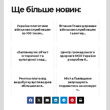
Ще більше новин:
Україна платитиме
Вітання Глави держави
військовослужбовцям
військовослужбовцям
по 100 тисяч...
та ветер...
28 Лютого, 2022
29 Липня, 2021
«Залізниці як об’єкт
Центр громадського
історичної та
здоров’я МОЗ України
культурної спад...
розробив К...
2 Серпня, 2021
15 Червня, 2021
Рентна плата від
Міста Львівщини
видобутку вуглеводнів
запрошують
збільшилася...
подаватись на конкурс
«...
15 Липня, 2021
23 Жовтня, 2021