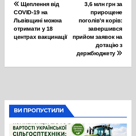
Навігація
Щеплення від
3,6 млн грн за
COVID-19 на
прирощене
записів
Львівщині можна
поголів’я корів:
отримати у 18
завершився
центрах вакцинації
прийом заявок на
дотацію з
держбюджету
ВИ ПРОПУСТИЛИ