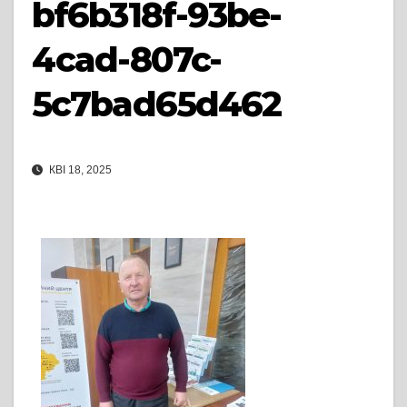
bf6b318f-93be-
4cad-807c-
5c7bad65d462
КВІ 18, 2025