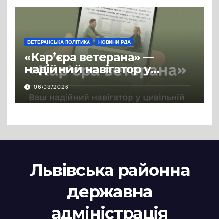
ВЕТЕРАНСЬКА ПОЛІТИКА
НОВИНИ РДА
«Кар’єра ветерана» —
надійний навігатор у
цивільній професії
06/08/2026
Львівська районна
державна
адміністрація