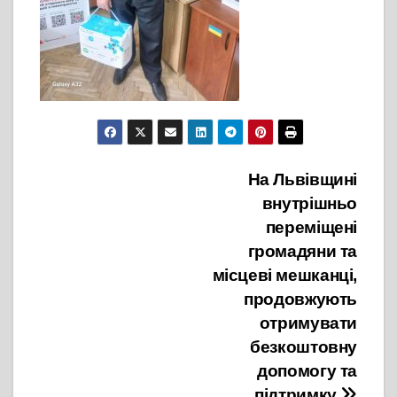
Навігація
На Львівщині
внутрішньо
записів
переміщені
громадяни та
місцеві мешканці,
продовжують
отримувати
безкоштовну
допомогу та
підтримку