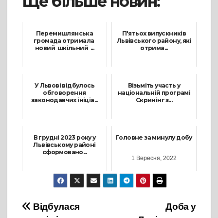
Ще більше новин:
Перемишлянська
П'ятьох випускників
громада отримала
Львівського району, які
новий шкільний ...
отрима...
30 Жовтня, 2024
11 Серпня, 2023
У Львові відбулось
Візьміть участь у
обговорення
національній програмі
законодавчих ініціа...
Скринінг з...
21 Січня, 2022
17 Лютого, 2026
В грудні 2023 року у
Головне за минулу добу
Львівському районі
сформовано...
1 Вересня, 2022
4 Січня, 2024
Навігація
Відбулася
Доба у