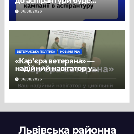
до аспірантури буде
продовжено
06/08/2026
ВЕТЕРАНСЬКА ПОЛІТИКА
НОВИНИ РДА
«Кар’єра ветерана» —
надійний навігатор у
цивільній професії
06/08/2026
Львівська районна