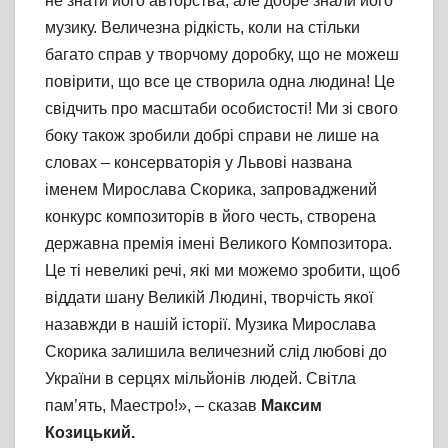
не знати його авторства, але добре знали його
музику. Величезна рідкість, коли на стільки
багато справ у творчому доробку, що не можеш
повірити, що все це створила одна людина! Це
свідчить про масштаби особистості! Ми зі свого
боку також зробили добрі справи не лише на
словах – консерваторія у Львові названа
іменем Мирослава Скорика, запроваджений
конкурс композиторів в його честь, створена
державна премія імені Великого Композитора.
Це ті невеликі речі, які ми можемо зробити, щоб
віддати шану Великій Людині, творчість якої
назавжди в нашій історії. Музика Мирослава
Скорика залишила величезний слід любові до
України в серцях мільйонів людей. Світла
пам’ять, Маестро!», – сказав
Максим
Козицький.