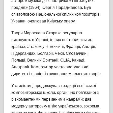
автором музики до кінострічки «Тіні забутих
предків» (1964) Сергія Параджанова. Був
співголовою Національної спілки композиторів
України, очолював Київську оперу.
Твори Мирослава Скорика регулярно
виконують в Україні, інших пострадянських
країнах, а також у Німеччині, Франції, Австрії,
Нідерландах, Болгарії, Чехії, Словаччині,
Польщі, Великій Британії, США, Канаді,
Австралії. Композитор часто виступав як
диригент і піаніст із виконанням власних творів.
У стилістиці продовжував традиції львівської
композиторської школи, органічно пов’язаної з
різноманітними первинними жанрами; дав
модерну авторську візію українського, зокрема
карпатського, фольклору і львівського міського