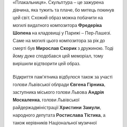
«Плакальниця». Скульптура – це зажурена
дівчина, яка тужить та плаче, бо митець покинув
цей світ. Схожий образ можна побачити на
могилі видатного композитора
Фредеріка
Шопена
на кладовищі у Парижі – Пер-Лашезі.
Саме на могилі цього композитора за рік до
смерті був
Мирослав Скорик
з дружиною. Тоді
йому дуже сподобався цей меморіал, тому
вирішили відтворити цей образ.
Відкриття пам’ятника відбулося також за участі
голови Львівської облради
Євгена Гірника
,
заступника міського голови Львова
Андрія
Москаленка
, голови Львівської
райдержадміністрації
Христини Замули
,
народного депутата
Ростислава Тістика
, а
також керівників Національної музичної