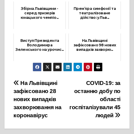
Збірна Львівщини -
Прем’єра симфонії та
серед призерів
театралізоване
юнацького чемпіо...
дійство: у Льв...
16 Листопада, 2021
29 Вересня, 2021
Виступ Президента
На Львівщині
Володимира
зафіксовано 98 нових
Зеленського на урочис...
випадків захворю...
28 Червня, 2021
5 Червня, 2021
Навігація
На Львівщині
COVID-19: за
зафіксовано 28
останню добу по
записів
нових випадків
області
захворювання на
госпіталізували 45
коронавірус
людей