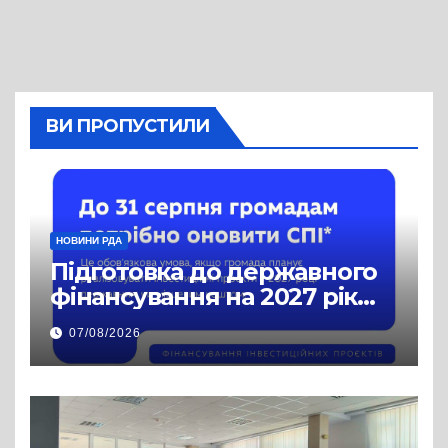
ВИ ПРОПУСТИЛИ
НОВИНИ РДА
Підготовка до державного
фінансування на 2027 рік
уже триває
07/08/2026