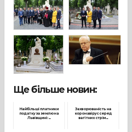
Ще більше новин:
Найбільші платники
Захворюваність на
податку за землю на
коронавірус серед
Львівщині: ...
вагітних стрім...
22 Жовтня, 2021
25 Січня, 2022