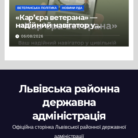
ВЕТЕРАНСЬКА ПОЛІТИКА
НОВИНИ РДА
«Кар’єра ветерана» —
надійний навігатор у
цивільній професії
06/08/2026
Львівська районна
державна
адміністрація
Офіційна сторінка Львівської районної державної
адміністрації