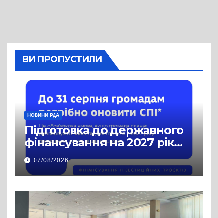
ВИ ПРОПУСТИЛИ
НОВИНИ РДА
Підготовка до державного
фінансування на 2027 рік
уже триває
07/08/2026