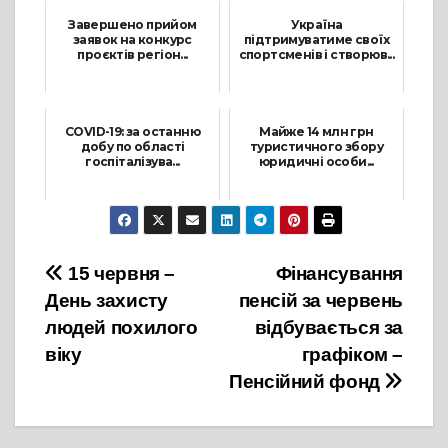
Завершено прийом
Україна
заявок на конкурс
підтримуватиме своїх
проєктів регіон...
спортсменів і створюв...
27 Квітня, 2021
18 Серпня, 2021
COVID-19: за останню
Майже 14 млн грн
добу по області
туристичного збору
госпіталізува...
юридичні особи...
3 Липня, 2021
10 Грудня, 2021
Навігація
15 червня –
Фінансування
День захисту
пенсій за червень
записів
людей похилого
відбувається за
віку
графіком –
Пенсійний фонд