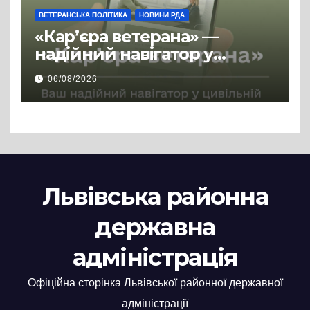
ВЕТЕРАНСЬКА ПОЛІТИКА
НОВИНИ РДА
«Кар’єра ветерана» —
надійний навігатор у
цивільній професії
06/08/2026
Львівська районна
державна
адміністрація
Офіційна сторінка Львівської районної державної
адміністрації