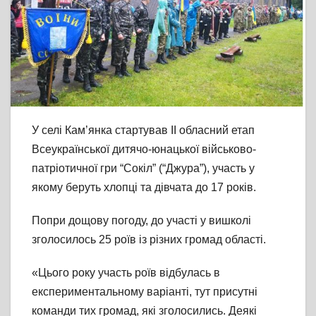
У селі Кам’янка стартував ІІ обласний етап
Всеукраїнської дитячо-юнацької військово-
патріотичної гри “Сокіл” (“Джура”), участь у
якому беруть хлопці та дівчата до 17 років.
Попри дощову погоду, до участі у вишколі
зголосилось 25 роїв із різних громад області.
«Цього року участь роїв відбулась в
експериментальному варіанті, тут присутні
команди тих громад, які зголосились. Деякі