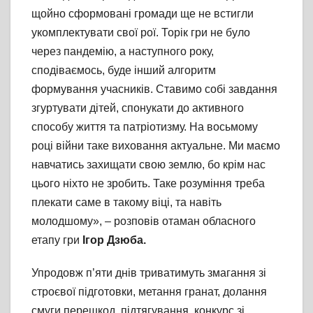
щойно сформовані громади ще не встигли
укомплектувати свої рої. Торік гри не було
через пандемію, а наступного року,
сподіваємось, буде інший алгоритм
формування учасників. Ставимо собі завдання
згуртувати дітей, спонукати до активного
способу життя та патріотизму. На восьмому
році війни таке виховання актуальне. Ми маємо
навчатись захищати свою землю, бо крім нас
цього ніхто не зробить. Таке розуміння треба
плекати саме в такому віці, та навіть
молодшому», – розповів отаман обласного
етапу гри
Ігор Дзюба.
Упродовж п’яти днів триватимуть змагання зі
строєвої підготовки, метання гранат, долання
смуги перешкод, підтягування, конкурс зі