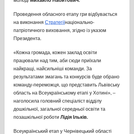
молоді
Михайло Набитович.
Проведення обласного етапу гри відбувається
на виконання
Стратегії
національно-
патріотичного виховання, згідно із указом
Президента.
«Кожна громада, кожен заклад освіти
працювали над тим, аби сюди приїхали
найкращі, найсильніші команди. За
результатами змагань та конкурсів буде обрано
команду-переможця, що представить Львівську
область на Всеукраїнському етапі у Хотині», –
наголосила головний спеціаліст відділу
дошкільної, загальної середньої освіти та
позашкільної роботи
Лідія Ільків.
Всеукраїнський етап у Чернівецький області