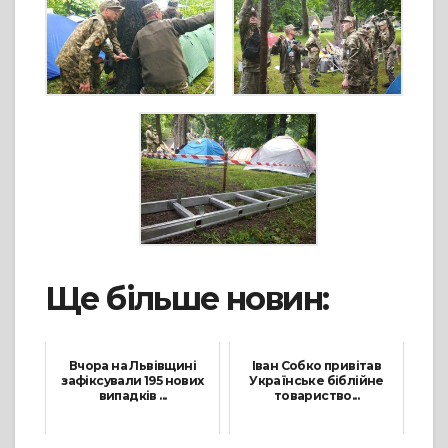
Ще більше новин:
Вчора на Львівщині
Іван Собко привітав
зафіксували 195 нових
Українське біблійне
випадків ...
товариство...
11 Січня, 2022
9 Липня, 2021