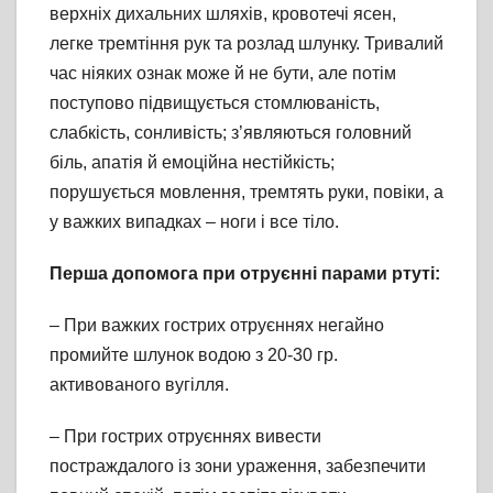
верхніх дихальних шляхів, кровотечі ясен,
легке тремтіння рук та розлад шлунку. Тривалий
час ніяких ознак може й не бути, але потім
поступово підвищується стомлюваність,
слабкість, сонливість; з’являються головний
біль, апатія й емоційна нестійкість;
порушується мовлення, тремтять руки, повіки, а
у важких випадках – ноги і все тіло.
Перша допомога при отруєнні парами ртуті:
– При важких гострих отруєннях негайно
промийте шлунок водою з 20-30 гр.
активованого вугілля.
– При гострих отруєннях вивести
постраждалого із зони ураження, забезпечити