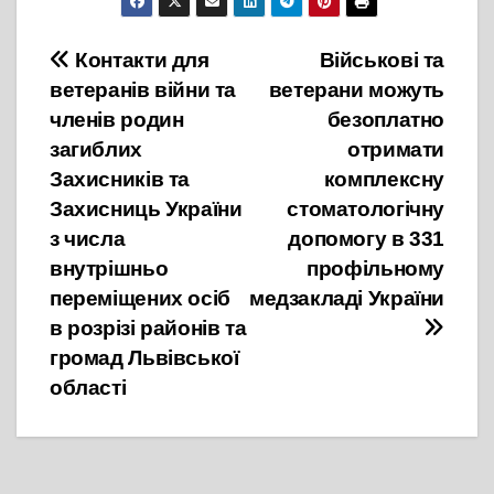
Навігація
Контакти для
Військові та
ветеранів війни та
ветерани можуть
записів
членів родин
безоплатно
загиблих
отримати
Захисників та
комплексну
Захисниць України
стоматологічну
з числа
допомогу в 331
внутрішньо
профільному
переміщених осіб
медзакладі України
в розрізі районів та
громад Львівської
області