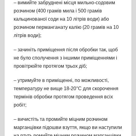
– вимийте забруднені місця мильно-содовим
розчином (400 грамів мила і 500 грамів
кальцинованої соди на 10 літрів води) або
розчином перманганату калію (20 грамів на 10
літрів води);
– зачиніть приміщення після обробки так, щоб
не було сполучення з іншими приміщеннями і
провітрюйте протягом трьох діб;
– утримуйте в приміщенні, по можливості,
температуру не вище 18-20°С для скорочення
термінів обробки протягом проведення всіх
робіт;
– вичистіть та промийте міцним розчином
марганцівки підошви взуття, якщо ви наступили
на ртуть.ромийте міцним розчином марганцівки