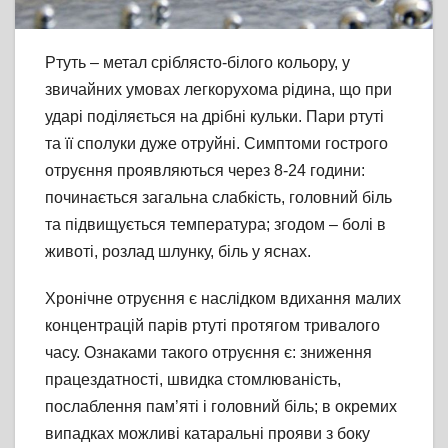
Ртуть – метал сріблясто-білого кольору, у
звичайних умовах легкорухома рідина, що при
ударі поділяється на дрібні кульки. Пари ртуті
та її сполуки дуже отруйні. Симптоми гострого
отруєння проявляються через 8-24 години:
починається загальна слабкість, головний біль
та підвищується температура; згодом – болі в
животі, розлад шлунку, біль у яснах.
Хронічне отруєння є наслідком вдихання малих
концентрацій парів ртуті протягом тривалого
часу. Ознаками такого отруєння є: зниження
працездатності, швидка стомлюваність,
послаблення пам’яті і головний біль; в окремих
випадках можливі катаральні прояви з боку