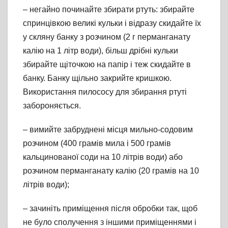
– негайно починайте збирати ртуть: збирайте
спринцівкою великі кульки і відразу скидайте їх
у скляну банку з розчином (2 г перманганату
калію на 1 літр води), більш дрібні кульки
збирайте щіточкою на папір і теж скидайте в
банку. Банку щільно закрийте кришкою.
Використання пилососу для збирання ртуті
забороняється.
– вимийте забруднені місця мильно-содовим
розчином (400 грамів мила і 500 грамів
кальцинованої соди на 10 літрів води) або
розчином перманганату калію (20 грамів на 10
літрів води);
– зачиніть приміщення після обробки так, щоб
не було сполучення з іншими приміщеннями і