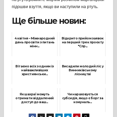
підошви взуття, якщо ви наступили на ртуть.
Ще більше новин:
4 квітня – Міжнародний
Відкрито прийом заявок
день просвіти з питань
на перший трек проєкту
мінн...
"Спр...
3 Квітня, 2026
26 Березня, 2024
Вітаємо всіх з одним із
Висадили молодий ліс у
найважливіших
Винниківському
християнськи...
лісництві
23 Червня, 2024
18 Жовтня, 2022
Як шахраї можуть
Чи нараховується
отримати віддалений
субсидія, якщо є борг за
доступ до ваш...
комуналь...
14 Січня, 2025
14 Листопада, 2023