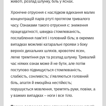
животі, розлад шлунку, біль у яснах.
Хронічне отруєння є наслідком вдихання малих
концентрацій парів ртуті протягом тривалого
часу. Ознаками такого отруєння є: зниження
працездатності, швидка стомлюваність,
послаблення пам’яті і головний біль; в окремих
випадках можливі катаральні прояви з боку
верхніх дихальних шляхів, кровотечі ясен,
легке тремтіння рук та розлад шлунку. Тривалий
час ніяких ознак може й не бути, але потім
поступово підвищується стомлюваність,
слабкість, сонливість; з’являються головний
біль, апатія й емоційна нестійкість;
порушується мовлення, тремтять руки, повіки, а
у важких випадках – ноги і все тіло.