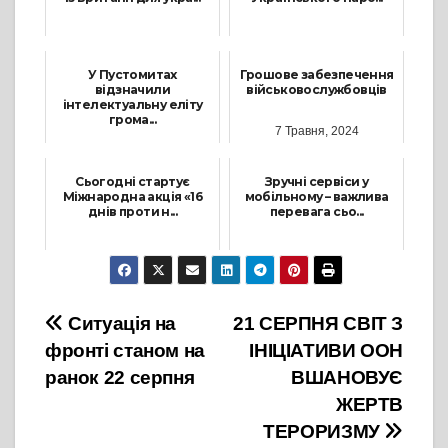
17 Червня, 2023
9 Липня, 2022
У Пустомитах
Грошове забезпечення
відзначили
військовослужбовців
інтелектуальну еліту
грома...
7 Травня, 2024
5 Березня, 2026
Сьогодні стартує
Зручні сервіси у
Міжнародна акція «16
мобільному – важлива
днів проти н...
перевага сьо...
25 Листопада, 2024
18 Квітня, 2023
Навігація
Ситуація на
21 СЕРПНЯ СВІТ З
фронті станом на
ІНІЦІАТИВИ ООН
записів
ранок 22 серпня
ВШАНОВУЄ
ЖЕРТВ
ТЕРОРИЗМУ