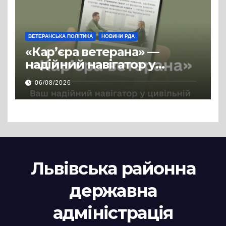
ВЕТЕРАНСЬКА ПОЛІТИКА
НОВИНИ РДА
«Кар’єра ветерана» —
надійний навігатор у
цивільній професії
06/08/2026
Львівська районна
державна
адміністрація