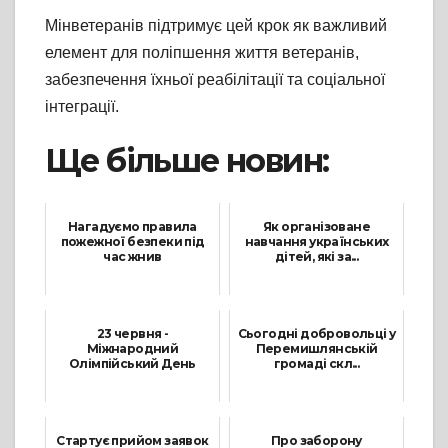
Мінветеранів підтримує цей крок як важливий
елемент для поліпшення життя ветеранів,
забезпечення їхньої реабілітації та соціальної
інтеграції.
Ще більше новин:
Нагадуємо правила
Як організоване
пожежної безпеки під
навчання українських
час жнив
дітей, які за...
24 Липня, 2025
8 Вересня, 2023
23 червня -
Сьогодні добровольці у
Міжнародний
Перемишлянській
Олімпійський День
громаді скл...
23 Червня, 2022
15 Серпня, 2022
Стартує прийом заявок
Про заборону