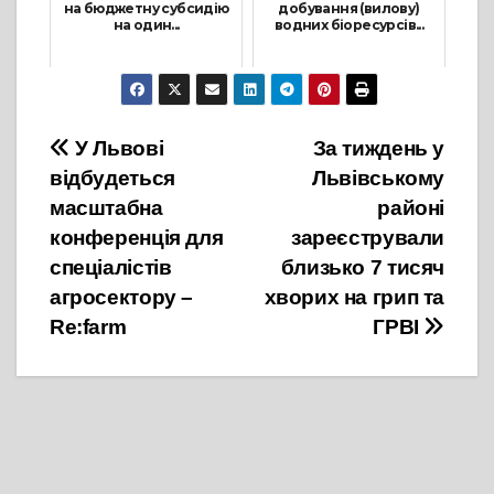
на бюджетну субсидію
добування (вилову)
на один...
водних біоресурсів...
12 Лютого, 2025
1 Квітня, 2024
Навігація
У Львові
За тиждень у
відбудеться
Львівському
записів
масштабна
районі
конференція для
зареєстрували
спеціалістів
близько 7 тисяч
агросектору –
хворих на грип та
Re:farm
ГРВІ