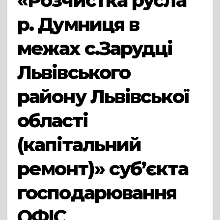
«Розчистка русла
р. Думниця в
межах с.Зарудці
Львівського
району Львівської
області
(капітальний
ремонт)» суб’єкта
господарювання
ОФІС