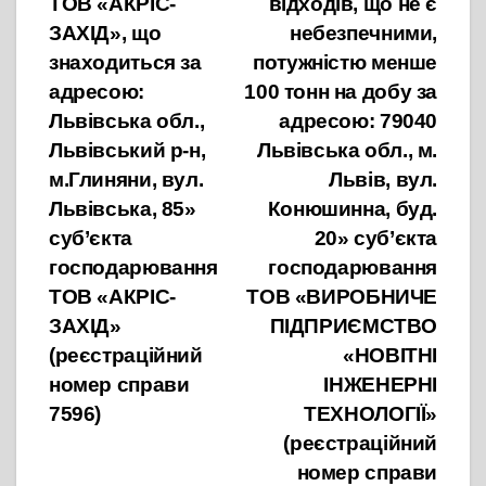
ТОВ «АКРІС-
відходів, що не є
ЗАХІД», що
небезпечними,
знаходиться за
потужністю менше
адресою:
100 тонн на добу за
Львівська обл.,
адресою: 79040
Львівський р-н,
Львівська обл., м.
м.Глиняни, вул.
Львів, вул.
Львівська, 85»
Конюшинна, буд.
суб’єкта
20» суб’єкта
господарювання
господарювання
ТОВ «АКРІС-
ТОВ «ВИРОБНИЧЕ
ЗАХІД»
ПІДПРИЄМСТВО
(реєстраційний
«НОВІТНІ
номер справи
ІНЖЕНЕРНІ
7596)
ТЕХНОЛОГІЇ»
(реєстраційний
номер справи