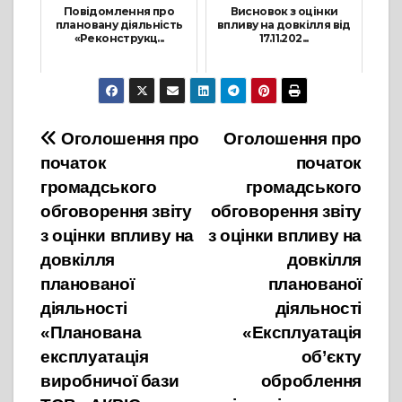
Повідомлення про
Висновок з оцінки
плановану діяльність
впливу на довкілля від
«Реконструкц...
17.11.202...
23 Жовтня, 2025
19 Листопада, 2025
Навігація
Оголошення про
Оголошення про
початок
початок
записів
громадського
громадського
обговорення звіту
обговорення звіту
з оцінки впливу на
з оцінки впливу на
довкілля
довкілля
планованої
планованої
діяльності
діяльності
«Планована
«Експлуатація
експлуатація
об’єкту
виробничої бази
оброблення