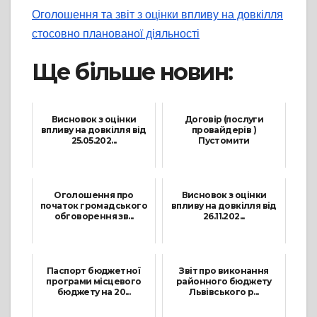
Оголошення та звіт з оцінки впливу на довкілля
стосовно планованої діяльності
Ще більше новин:
Висновок з оцінки
Договір (послуги
впливу на довкілля від
провайдерів )
25.05.202...
Пустомити
26 Травня, 2026
18 Березня, 2026
Оголошення про
Висновок з оцінки
початок громадського
впливу на довкілля від
обговорення зв...
26.11.202...
23 Жовтня, 2025
26 Листопада, 2025
Паспорт бюджетної
Звіт про виконання
програми місцевого
районного бюджету
бюджету на 20...
Львівського р...