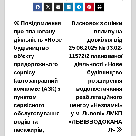
14 Вересня, 2023
17 Березня, 2025
Навігація
Повідомлення
Висновок з оцінки
про плановану
впливу на
записів
діяльність «Нове
довкілля від
будівництво
25.06.2025 № 03.02-
об’єкту
11572/2 планованої
придорожнього
діяльності «Нове
сервісу
будівництво
(автозаправний
розширення
комплекс (АЗК) з
водопостачання
пунктом
реабілітаційного
сервісного
центру «Незламні»
обслуговування
у м. Львові» ЛМКП
водіїв та
«ЛЬВІВВОДОКАНА
пасажирів,
Л»