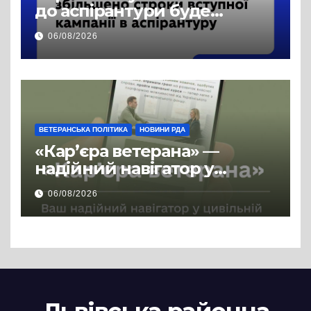
до аспірантури буде
продовжено
06/08/2026
ВЕТЕРАНСЬКА ПОЛІТИКА
НОВИНИ РДА
«Кар’єра ветерана» —
надійний навігатор у
цивільній професії
06/08/2026