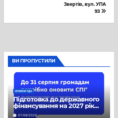
Звертів, вул. УПА
93
ВИ ПРОПУСТИЛИ
НОВИНИ РДА
Підготовка до державного
фінансування на 2027 рік
уже триває
07/08/2026