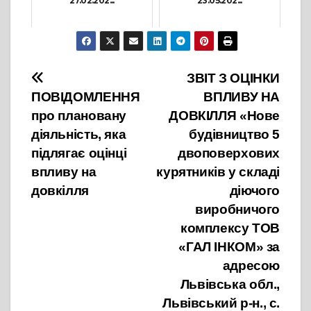
27.02.202...
23.05.202...
10 Березня, 2025
30 Травня, 2025
Навігація
ЗВІТ З ОЦІНКИ
ПОВІДОМЛЕННЯ
ВПЛИВУ НА
записів
про плановану
ДОВКІЛЛЯ «Нове
діяльність, яка
будівництво 5
підлягає оцінці
двоповерхових
впливу на
курятників у складі
довкілля
діючого
виробничого
комплексу ТОВ
«ГАЛ ІНКОМ» за
адресою
Львівська обл.,
Львівський р-н., с.