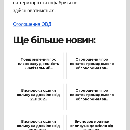
на території птахофабрики не
здійснюватиметься.
Оголошення ОВД
Ще більше новин:
Повідомлення про
Оголошення про
плановану діяльність
початок громадського
«Капітальний...
обговорення зв...
3 Квітня, 2025
28 Жовтня, 2024
Висновок з оцінки
Оголошення про
впливу на довкілля від
початок громадського
25.11.202...
обговорення зв...
2 Грудня, 2025
1 Квітня, 2025
Висновок з оцінки
Висновок з оцінки
впливу на довкілля від
впливу на довкілля від