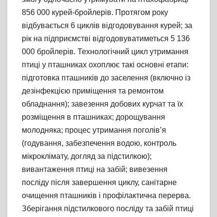
856 000 курей-бройлерів. Протягом року
відбувається 6 циклів відгодовування курей; за
рік на підприємстві відгодовуватиметься 5 136
000 бройлерів. Технологічний цикл утримання
птиці у пташниках охоплює такі основні етапи:
підготовка пташників до заселення (включно із
дезінфекцією приміщення та ремонтом
обладнання); завезення добових курчат та їх
розміщення в пташниках; дорощування
молодняка; процес утримання поголів’я
(годування, забезпечення водою, контроль
мікроклімату, догляд за підстилкою);
вивантаження птиці на забій; вивезення
посліду після завершення циклу, санітарне
очищення пташників і профілактична перерва.
Зберігання підстилкового посліду та забій птиці