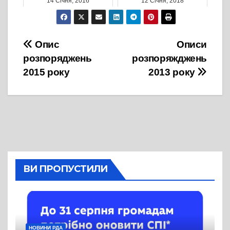
14 Січня, 2016
12 Січня, 2018
Навігація
Опис
Описи
розпоряджень
розпоряжджень
записів
2015 року
2013 року
ВИ ПРОПУСТИЛИ
НОВИНИ РДА