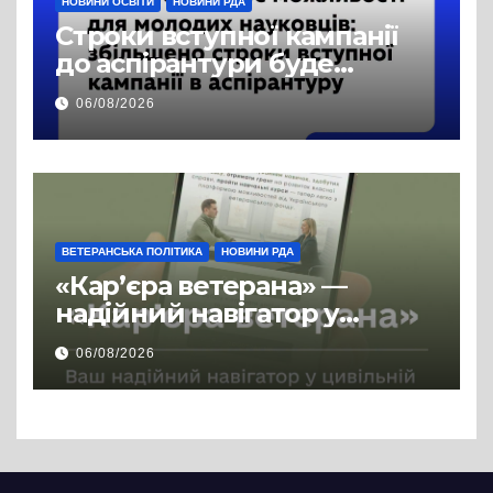
НОВИНИ ОСВІТИ
НОВИНИ РДА
Строки вступної кампанії
до аспірантури буде
продовжено
06/08/2026
ВЕТЕРАНСЬКА ПОЛІТИКА
НОВИНИ РДА
«Кар’єра ветерана» —
надійний навігатор у
цивільній професії
06/08/2026