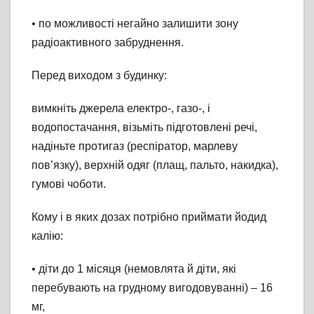
• по можливості негайно залишити зону
радіоактивного забруднення.
Перед виходом з будинку:
вимкніть джерела електро-, газо-, і
водопостачання, візьміть підготовлені речі,
надіньте протигаз (респіратор, марлеву
пов’язку), верхній одяг (плащ, пальто, накидка),
гумові чоботи.
Кому і в яких дозах потрібно приймати йодид
калію:
• діти до 1 місяця (немовлята й діти, які
перебувають на грудному вигодовуванні) – 16
мг,