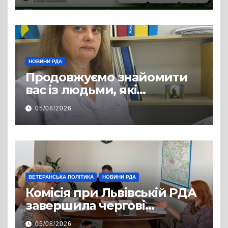
НОВИНИ РДА
Продовжуємо знайомити
вас із людьми, які
допомагають нашим
05/08/2026
захисникам і захисницям
повертатися до цивільного
життя
ВЕТЕРАНСЬКА ПОЛІТИКА
НОВИНИ РДА
Комісія при Львівській РДА
завершила чергові
співбесіди та
05/08/2026