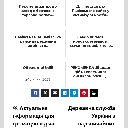
Рекомендації щодо
Для мешканців
заходів безпеки в
Львівського району
торгово-розваж...
активізують роз’я...
8 Листопада, 2022
26 Квітня, 2023
Львівська РВА Львівська
Завершилися
районна державна
короткотермінові
адміністр...
навчання з цивільного...
15 Серпня, 2022
23 Серпня, 2022
Обережно! ЗМІЇ!
РЕКОМЕНДАЦІЇ щодо
дій населення за
сигналом оповіщ...
24 Липня, 2023
25 Січня, 2022
Навігація
Актуальна
Державна служба
інформація для
України з
записів
громадян під час
надзвичайних