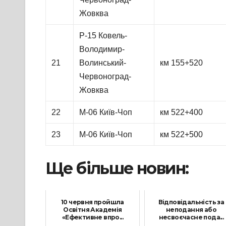
Жовква
Р-15 Ковель-
Володимир-
21
Волинський-
км 155+520
Червоноград-
Жовква
22
М-06 Київ-Чоп
км 522+400
23
М-06 Київ-Чоп
км 522+500
Ще більше новин:
10 червня пройшла
Відповідальність за
Освітня Академія
неподання або
«Ефективне впро...
несвоєчасне пода...