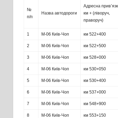
Адресна прив’яз
№
Назва автодороги
км + (ліворуч,
п/п
праворуч)
1
М-06 Київ-Чоп
км 522+400
2
М-06 Київ-Чоп
км 522+500
3
М-06 Київ-Чоп
км 528+000
4
М-06 Київ-Чоп
км 530+050
5
М-06 Київ-Чоп
км 530+400
6
М-06 Київ-Чоп
км 537+000
7
М-06 Київ-Чоп
км 548+900
8
М-06 Київ-Чоп
км 553+150