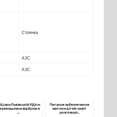
Стоянка
АЗС
АЗС
КЦ при Львівській РДА м.
Питання забезпечення
еремишляни відбулася
житлом дітей-сиріт
...
розглянул...