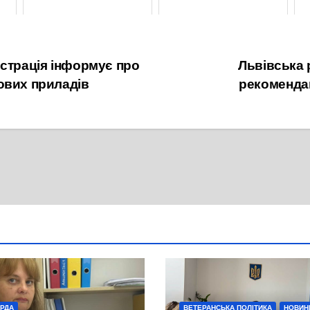
25 Жовтня, 2022
13 Грудня, 2024
істрація інформує про
Львівська 
ових приладів
рекоменда
 РДА
ВЕТЕРАНСЬКА ПОЛІТИКА
НОВИН