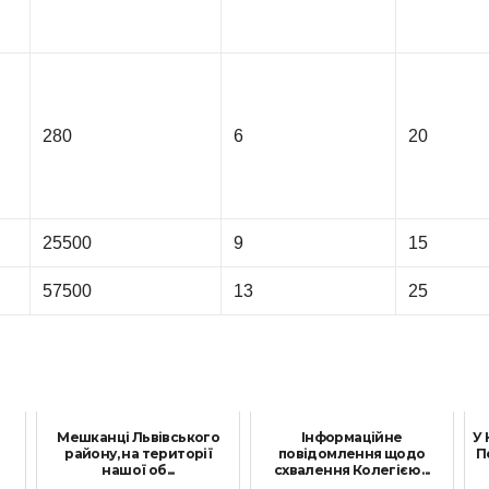
280
6
20
25500
9
15
57500
13
25
Мешканці Львівського
Інформаційне
У 
району, на території
повідомлення щодо
П
нашої об...
схвалення Колегією ...