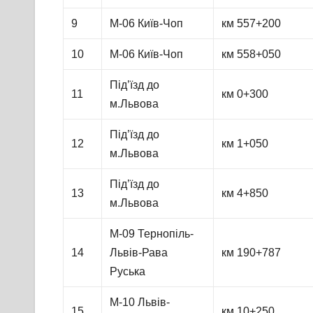
9
М-06 Київ-Чоп
км 557+200
10
М-06 Київ-Чоп
км 558+050
Під’їзд до
11
км 0+300
м.Львова
Під’їзд до
12
км 1+050
м.Львова
Під’їзд до
13
км 4+850
м.Львова
М-09 Тернопіль-
14
Львів-Рава
км 190+787
Руська
М-10 Львів-
15
км 10+250