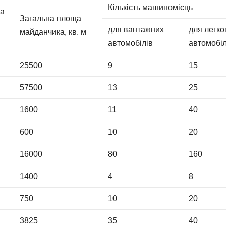
Кількість машиномісць
ка
Загальна площа
для вантажних
для легко
майданчика, кв. м
автомобілів
автомобіл
25500
9
15
57500
13
25
1600
11
40
600
10
20
16000
80
160
1400
4
8
750
10
20
3825
35
40