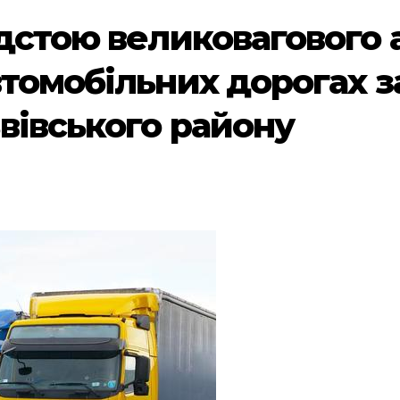
ідстою великовагового 
втомобільних дорогах з
вівського району