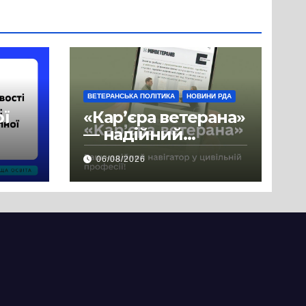
ВЕТЕРАНСЬКА ПОЛІТИКА
НОВИНИ РДА
ої
«Кар’єра ветерана»
— надійний
де
навігатор у
06/08/2026
цивільній професії