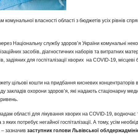
 комунальної власності області з бюджетів усіх рівнів спр
через Національну службу здоров’я України комунальні нек
заційних засобів, діагностичних наборів та витратних матер
 задіяних для госпіталізації хворих на COVID-19, місцеві б
жету цільові кошти на придбання кисневих концентраторів в
у закладів охорони здоров’я, які надають стаціонарну мед
гривень.
адам області для лікування хворих на COVID-19, водночас
з яких потребує негайної госпіталізації. А тому, усім необ
, – зазначив
заступник голови Львівської облдержадмініс