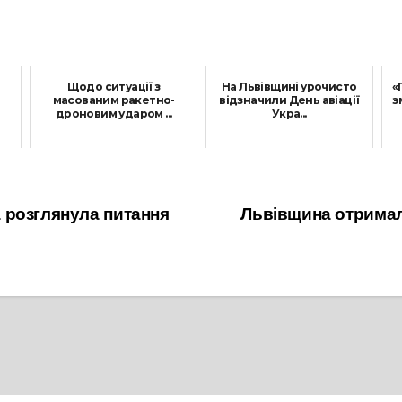
Щодо ситуації з
На Львівщині урочисто
«
масованим ракетно-
відзначили День авіації
з
дроновим ударом ...
Укра...
26 Серпня, 2024
28 Серпня, 2021
 розглянула питання
Львівщина отримал