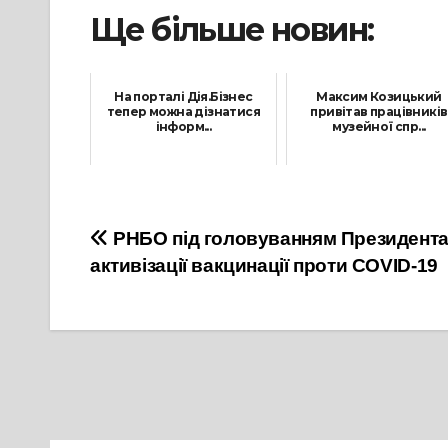
Ще більше новин:
На порталі Дія.Бізнес
Максим Козицький
тепер можна дізнатися
привітав працівників
інформ...
музейної спр...
30 Листопада, 2021
18 Травня, 2021
Навігація
РНБО під головуванням Президента
активізації вакцинації проти COVID-19
записів