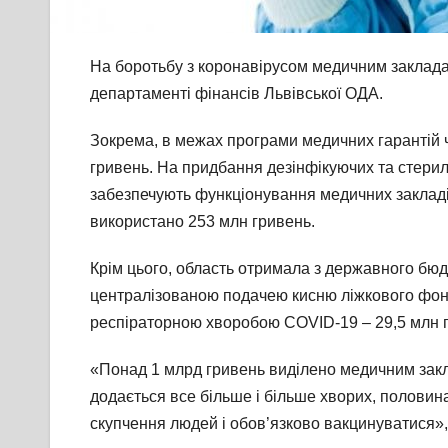
На боротьбу з коронавірусом медичним закладам
департаменті фінансів Львівської ОДА.
Зокрема, в межах програми медичних гарантій 
гривень. На придбання дезінфікуючих та стерилі
забезпечують функціонування медичних закладів,
використано 253 млн гривень.
Крім цього, область отримала з державного бюд
централізованою подачею кисню ліжкового фонд
респіраторною хворобою COVID-19 – 29,5 млн 
«Понад 1 млрд гривень виділено медичним закл
додається все більше і більше хворих, половина 
скупчення людей і обов’язково вакцинуватися»