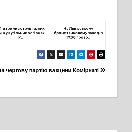
Підтримка структурних
На Львівському
мін у вугільних регіонах
бронетанковому заводі з
У...
17:00 прово...
8 Липня, 2021
3 Березня, 2022
а чергову партію вакцини Комірнаті