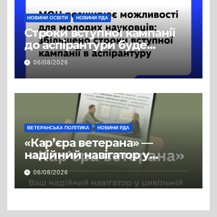
НОВИНИ ОСВІТИ
НОВИНИ РДА
Строки вступної кампанії
до аспірантури буде
продовжено
06/08/2026
ВЕТЕРАНСЬКА ПОЛІТИКА
НОВИНИ РДА
«Кар’єра ветерана» —
надійний навігатор у
цивільній професії
06/08/2026