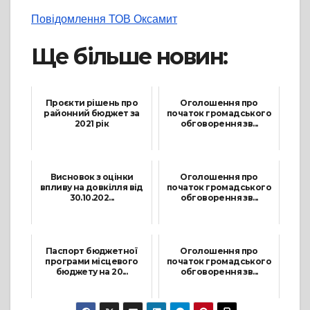
Повідомлення ТОВ Оксамит
Ще більше новин:
Проєкти рішень про
Оголошення про
районний бюджет за
початок громадського
2021 рік
обговорення зв...
12 Квітня, 2021
24 Березня, 2025
Висновок з оцінки
Оголошення про
впливу на довкілля від
початок громадського
30.10.202...
обговорення зв...
1 Листопада, 2024
7 Травня, 2025
Паспорт бюджетної
Оголошення про
програми місцевого
початок громадського
бюджету на 20...
обговорення зв...
14 Вересня, 2023
20 Січня, 2026