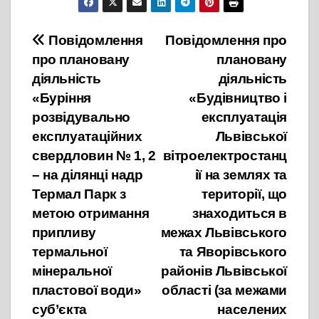
Навігація
Повідомлення
Повідомлення про
про плановану
плановану
записів
діяльність
діяльність
«Буріння
«Будівництво і
розвідувально
експлуатація
експлуатаційних
Львівської
свердловин № 1, 2
вітроелектростанц
– на ділянці надр
ії на землях та
Термал Парк з
території, що
метою отримання
знаходиться в
припливу
межах Львівського
термальної
та Яворівського
мінеральної
районів Львівської
пластової води»
області (за межами
суб’єкта
населених