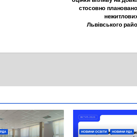
стосовно планованої
нежитлових
Львівського райо
 РДА
НОВИНИ ОСВІТИ
НОВИНИ РДА