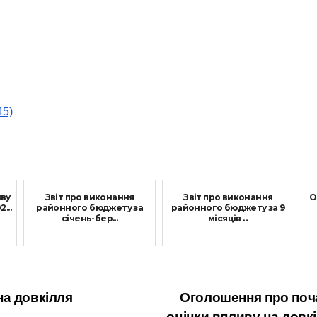
45)
иву
Звіт про виконання
Звіт про виконання
О
...
районного бюджету за
районного бюджету за 9
січень-бер...
місяців ...
1 Квітня, 2024
30 Листопада, 2024
а довкілля
Оголошення про поча
оцінки впливу на довкі