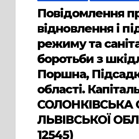
Повідомлення пр
відновлення і п
режиму та саніт
боротьби з шкідл
Поршна, Підсадк
області. Капіта
СОЛОНКІВСЬКА 
ЛЬВІВСЬКОЇ ОБЛ
12545)