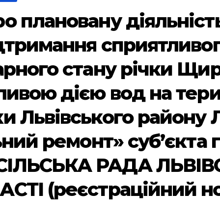
о плановану діяльніст
ідтримання сприятливог
арного стану річки Щир
ивою дією вод на терит
и Львівського району Л
льний ремонт» суб’єкта
СІЛЬСЬКА РАДА ЛЬВІ
АСТІ (реєстраційний н