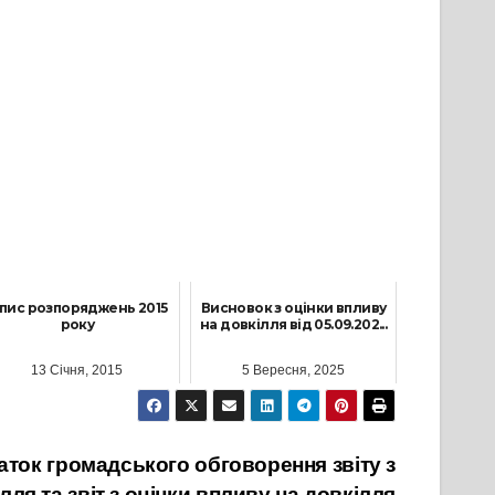
пис розпоряджень 2015
Висновок з оцінки впливу
року
на довкілля від 05.09.202...
13 Січня, 2015
5 Вересня, 2025
ток громадського обговорення звіту з
лля та звіт з оцінки впливу на довкілля