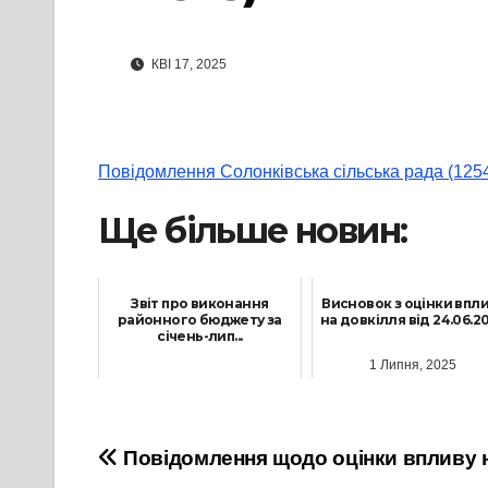
КВІ 17, 2025
Повідомлення Солонківська сільська рада (125
Ще більше новин:
Звіт про виконання
Висновок з оцінки впл
районного бюджету за
на довкілля від 24.06.202
січень-лип...
1 Липня, 2025
22 Серпня, 2022
Навігація
Повідомлення щодо оцінки впливу н