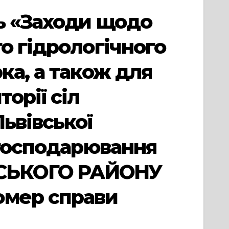
ь «Заходи щодо
о гідрологічного
ка, а також для
орії сіл
ьвівської
 господарювання
ВСЬКОГО РАЙОНУ
омер справи