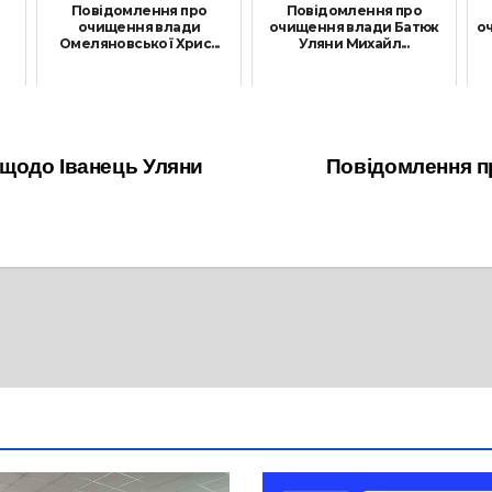
Повідомлення про
Повідомлення про
очищення влади
очищення влади Батюк
о
Омеляновської Хрис...
Уляни Михайл...
27 Жовтня, 2021
26 Травня, 2021
щодо Іванець Уляни
Повідомлення п