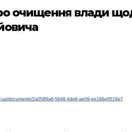
ро очищення влади що
йовича
.gov.ua/documents/2a0589a8-5648-4de6-ae09-ee166e0519e7