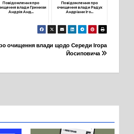
Повідомлення про
Повідомлення про
чищення влади Гринихи
очищення влади Радух
Андрія Анд...
Андріани Іго...
19 Жовтня, 2021
17 Червня, 2021
ро очищення влади щодо Середи Ігора
Йосиповича