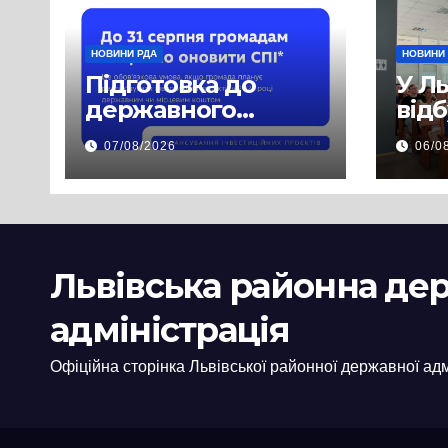
НОВИНИ РДА
НОВИНИ
Підготовка до
У Л
державного
від
фінансування на
нав
07/08/2026
06/0
2027 рік уже
при
триває
асп
заб
пра
пуб
Львівська районна де
інф
адміністрація
Офіційна сторінка Львівської районної державної адм