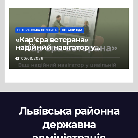
ВЕТЕРАНСЬКА ПОЛІТИКА
НОВИНИ РДА
«Кар’єра ветерана» —
надійний навігатор у
цивільній професії
06/08/2026
Львівська районна
державна
адміністрація