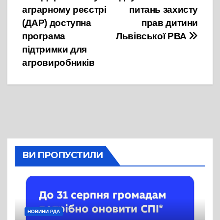
аграрному реєстрі
питань захисту
записів
(ДАР) доступна
прав дитини
програма
Львівської РВА
підтримки для
агровиробників
ВИ ПРОПУСТИЛИ
НОВИНИ РДА