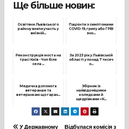
Ще більше новин:
Освітяни Львівського
Пацієнти з симптомами
району взяли участь у
COVID-19, грипу або ГРВІ
виїзній...
зно...
19 Жовтня, 2023
13 Листопада, 2023
Реконструкція моста на
За 2023 рік у Львівській
трасі Київ - Чоп біля
області у понад 7 тисяч
села ...
о...
22 Жовтня, 2021
23 Лютого, 2024
Медична допомога
Збірник із
ветеранам та
найвідомішими
ветеранкам: що гаран...
колядками й
щедрівками «К...
30 Липня, 2025
25 Грудня, 2024
Навігація
У Державному
Відбулася комісія з