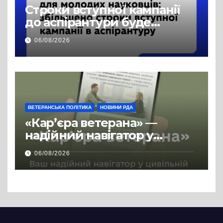
Строки вступної кампанії
до аспірантури буде
продовжено
06/08/2026
ВЕТЕРАНСЬКА ПОЛІТИКА
НОВИНИ РДА
«Кар’єра ветерана» —
надійний навігатор у
цивільній професії
06/08/2026