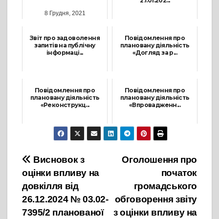
27.01.202...
8 Грудня, 2021
3 Лютого, 2025
Звіт про задоволення
Повідомлення про
запитів на публічну
плановану діяльність
інформаці...
«Догляд за р...
25 Січня, 2024
19 Листопада, 2025
Повідомлення про
Повідомлення про
плановану діяльність
плановану діяльність
«Реконструкц...
«Впровадженн...
11 Грудня, 2025
25 Листопада, 2024
Навігація
Висновок з
Оголошення про
оцінки впливу на
початок
записів
довкілля від
громадського
26.12.2024 № 03.02-
обговорення звіту
7395/2 планованої
з оцінки впливу на