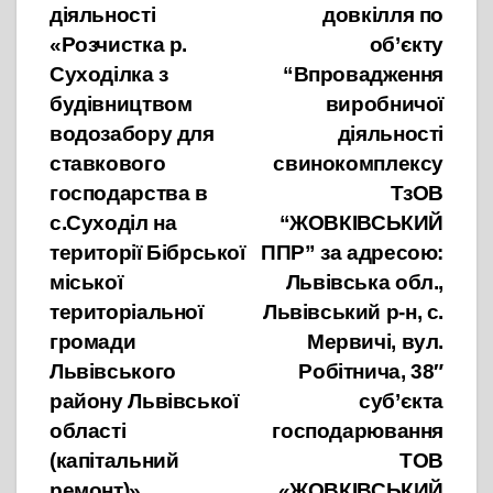
діяльності
довкілля по
«Розчистка р.
об’єкту
Суходілка з
“Впровадження
будівництвом
виробничої
водозабору для
діяльності
ставкового
свинокомплексу
господарства в
ТзОВ
с.Суходіл на
“ЖОВКІВСЬКИЙ
території Бібрської
ППР” за адресою:
міської
Львівська обл.,
територіальної
Львівський р-н, с.
громади
Мервичі, вул.
Львівського
Робітнича, 38″
району Львівської
суб’єкта
області
господарювання
(капітальний
ТОВ
ремонт)»
«ЖОВКІВСЬКИЙ