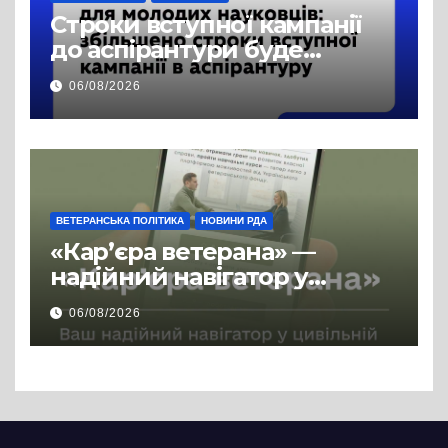
Строки вступної кампанії
до аспірантури буде
продовжено
06/08/2026
ВЕТЕРАНСЬКА ПОЛІТИКА
НОВИНИ РДА
«Кар’єра ветерана» —
надійний навігатор у
цивільній професії
06/08/2026