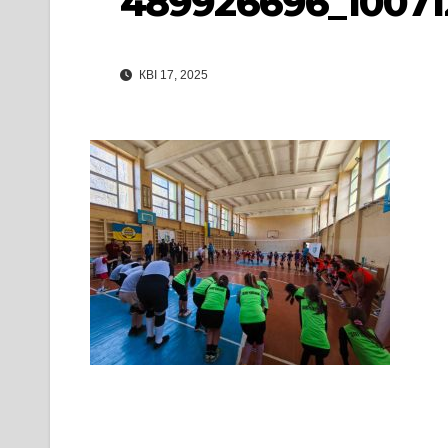
489926696_10071
КВІ 17, 2025