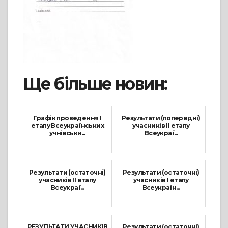
Ще більше новин:
Графік проведення I
Результати (попередні)
етапу Всеукраїнських
учасників ІІ етапу
учнівськи...
Всеукраї...
11 Жовтня, 2025
23 Листопада, 2024
Результати (остаточні)
Результати (остаточні)
учасників ІІ етапу
учасників І етапу
Всеукраї...
Всеукраїн...
24 Листопада, 2024
2 Листопада, 2025
РЕЗУЛЬТАТИ УЧАСНИКІВ
Результати (остаточні)