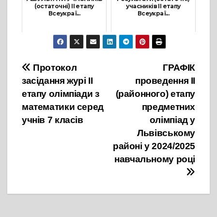
(остаточні) ІІ етапу
учасників ІІ етапу
Всеукраї...
Всеукраї...
3 Листопада, 2024
10 Листопада, 2024
Навігація
Протокол
ГРАФІК
засідання журі ІІ
проведення ІІ
записів
етапу олімпіади з
(районного) етапу
математики серед
предметних
учнів 7 класів
олімпіад у
Львівському
районі у 2024/2025
навчальному році