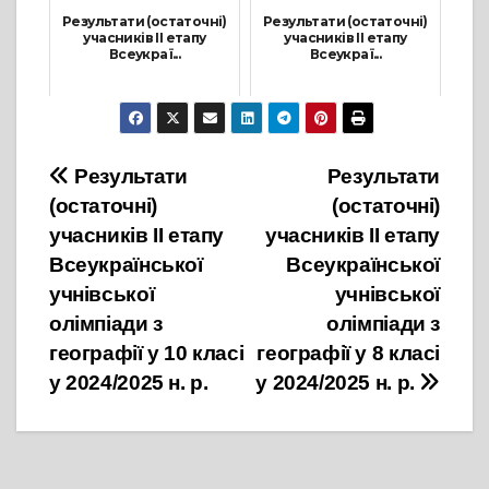
Результати (остаточні)
Результати (остаточні)
учасників ІІ етапу
учасників ІІ етапу
Всеукраї...
Всеукраї...
3 Листопада, 2024
24 Листопада, 2024
Навігація
Результати
Результати
(остаточні)
(остаточні)
записів
учасників ІІ етапу
учасників ІІ етапу
Всеукраїнської
Всеукраїнської
учнівської
учнівської
олімпіади з
олімпіади з
географії у 10 класі
географії у 8 класі
у 2024/2025 н. р.
у 2024/2025 н. р.