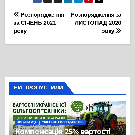
Навігація
Розпорядження
Розпорядження за
за СІЧЕНЬ 2021
ЛИСТОПАД 2020
записів
року
року
ВИ ПРОПУСТИЛИ
НОВИНИ РДА
СІЛЬСЬКЕ ГОСПОДАРСТВО
Компенсація 25% вартості