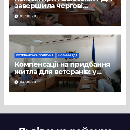
завершила чергові
співбесіди та
05/08/2026
рекомендувала кандидатів
на посади фахівців із
супроводу
ВЕТЕРАНСЬКА ПОЛІТИКА
НОВИНИ РДА
Компенсації на придбання
житла для ветеранів: у
Львівській РДА розглянули
04/08/2026
нові заяви