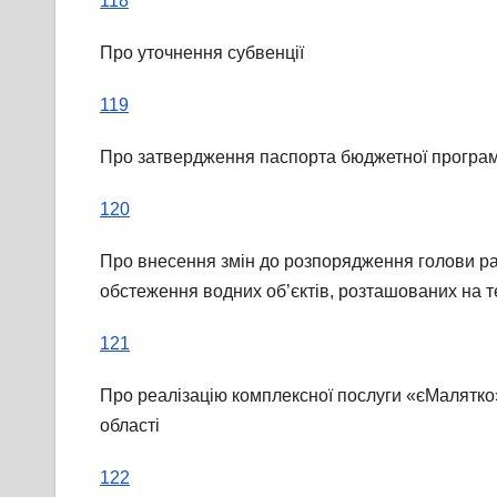
118
Про уточнення субвенції
119
Про затвердження паспорта бюджетної програми 
120
Про внесення змін до розпорядження голови рай
обстеження водних об’єктів, розташованих на т
121
Про реалізацію комплексної послуги «єМалятко»
області
122