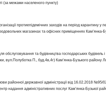
ті (за межами населеного пункту)
ганізації протиепідемічних заходів на період карантину у п
родовольчих магазинах та офісних приміщеннях Кам’янка-Б
я обслуговування та будівництва господарських будівель і с
и, вул.Полуботка П., буд.4в,4г) Кам’янка-Бузького району Ль
ви районної державної адміністрації від 16.02.2018 №95/0
ентр надання адміністративних послуг Кам’янка-Бузької райо