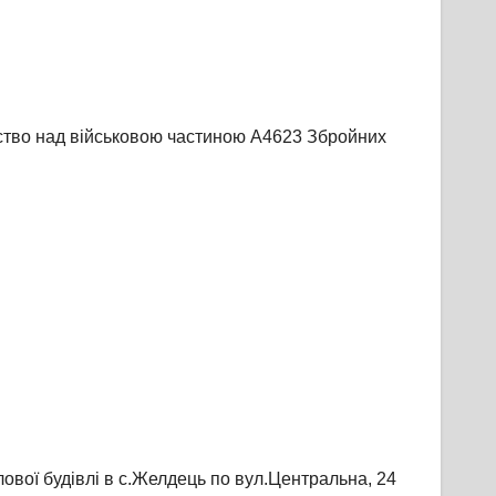
ство над військовою частиною А4623 Збройних
ової будівлі в с.Желдець по вул.Центральна, 24