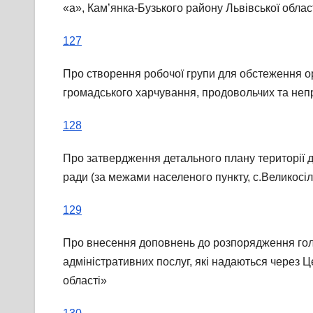
«а», Кам’янка-Бузького району Львівської облас
127
Про створення робочої групи для обстеження ор
громадського харчування, продовольчих та неп
128
Про затвердження детального плану території дл
ради (за межами населеного пункту, с.Великосілк
129
Про внесення доповнень до розпорядження голо
адміністративних послуг, які надаються через Ц
області»